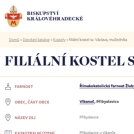
Přejít
k
BISKUPSTVÍ
hlavnímu
KRÁLOVÉHRADECKÉ
obsahu
Drobečková
Domů
>
Diecézní katalog
>
Kostely
>
filiální kostel sv. Václava, mučedníka
navigace
FILIÁLNÍ KOSTEL 
Římskokatolická farnost Žleb
FARNOST
Vlkaneč
, Přibyslavice
OBEC, ČÁST OBCE
Přibyslavice
NÁZEV ZSJ
Přibyslavice u Vlkanče
KATASTRÁLNÍ ÚZEMÍ