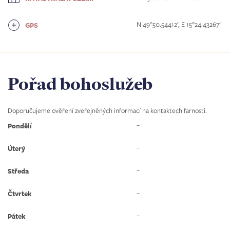
N 49°50.54412', E 15°24.43267'
GPS
Pořad bohoslužeb
Doporučujeme ověření zveřejněných informací na kontaktech farnosti.
–
Pondělí
–
Úterý
–
Středa
–
Čtvrtek
–
Pátek