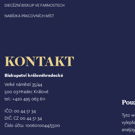
DIECÉZNÍ BISKUP VE FARNOSTECH
NABÍDKA PRACOVNÍCH MÍST
KONTAKT
Biskupství královéhradecké
Velké náměstí 35/44
500 03 Hradec Králové
tel.: +420 495 063 611
Pou
IČO: 00 44 51 34
Tyto w
DIČ: CZ 00 44 51 34
vylepš
Číslo účtu: 1006010044/5500
analýz