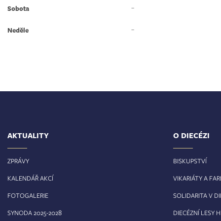
–
Sobota
–
Neděle
AKTUALITY
O DIECÉZI
ZPRÁVY
BISKUPSTVÍ
KALENDÁŘ AKCÍ
VIKARIÁTY A FA
FOTOGALERIE
SOLIDARITA V DI
8
SYNODA 2025-202
DIECÉZNÍ LESY 