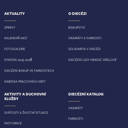
AKTUALITY
O DIECÉZI
ZPRÁVY
BISKUPSTVÍ
KALENDÁŘ AKCÍ
VIKARIÁTY A FARNOSTI
FOTOGALERIE
SOLIDARITA V DIECÉZI
8
SYNODA 2025-202
DIECÉZNÍ LESY HRADEC KRÁLOVÉ
DIECÉZNÍ BISKUP VE FARNOSTECH
NABÍDKA PRACOVNÍCH MÍST
AKTIVITY A DUCHOVNÍ
DIECÉZNÍ KATALOG
SLUŽBY
VIKARIÁTY
SVÁTOSTI A ŽIVOTNÍ SITUACE
FARNOSTI
PASTORACE