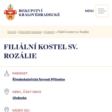
Přejít
k
BISKUPSTVÍ
MENU
hlavnímu
KRÁLOVÉHRADECKÉ
obsahu
Drobečková
Domů
>
Diecézní katalog
>
Kostely
>
filiální kostel sv. Rozálie
navigace
FILIÁLNÍ KOSTEL SV.
ROZÁLIE
FARNOST
Římskokatolická farnost Přibyslav
OBEC, ČÁST OBCE
Olešenka
NÁZEV ZSJ