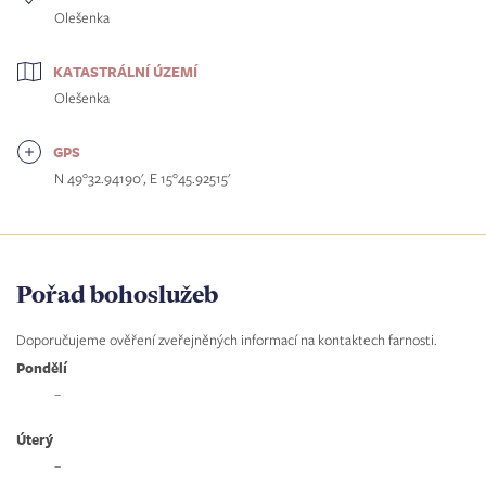
Olešenka
KATASTRÁLNÍ ÚZEMÍ
Olešenka
GPS
N 49°32.94190', E 15°45.92515'
Pořad bohoslužeb
Doporučujeme ověření zveřejněných informací na kontaktech farnosti.
Pondělí
–
Úterý
–