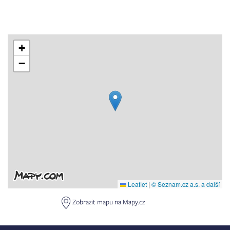
+
−
Leaflet
|
© Seznam.cz a.s. a další
Zobrazit mapu na Mapy.cz