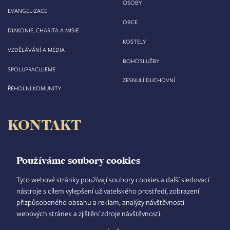
OSOBY
EVANGELIZACE
OBCE
DIAKONIE, CHARITA A MISIE
KOSTELY
VZDĚLÁVÁNÍ A MÉDIA
BOHOSLUŽBY
SPOLUPRACUJEME
ZESNULÍ DUCHOVNÍ
ŘEHOLNÍ KOMUNITY
KONTAKT
Biskupství královéhradecké
Velké náměstí 35/44
Používáme soubory cookies
500 03 Hradec Králové
tel.: +420 495 063 611
Tyto webové stránky používají soubory cookies a další sledovací
nástroje s cílem vylepšení uživatelského prostředí, zobrazení
IČO: 00 44 51 34
přizpůsobeného obsahu a reklam, analýzy návštěvnosti
DIČ: CZ 00 44 51 34
webových stránek a zjištění zdroje návštěvnosti.
Číslo účtu: 1006010044/5500