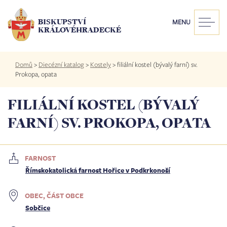
Přejít
k
BISKUPSTVÍ
MENU
hlavnímu
KRÁLOVÉHRADECKÉ
obsahu
Drobečková
Domů
>
Diecézní katalog
>
Kostely
>
filiální kostel (bývalý farní) sv.
navigace
Prokopa, opata
FILIÁLNÍ KOSTEL (BÝVALÝ
FARNÍ) SV. PROKOPA, OPATA
FARNOST
Římskokatolická farnost Hořice v Podkrkonoší
OBEC, ČÁST OBCE
Sobčice