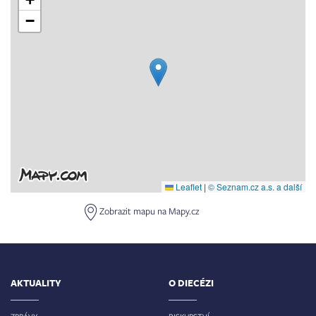
−
Leaflet
|
© Seznam.cz a.s. a další
Zobrazit mapu na Mapy.cz
AKTUALITY
O DIECÉZI