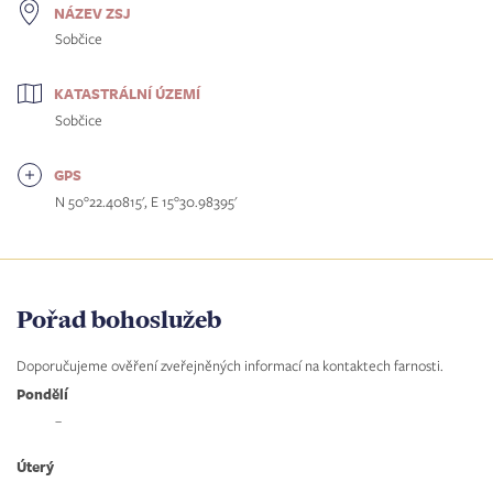
NÁZEV ZSJ
Sobčice
KATASTRÁLNÍ ÚZEMÍ
Sobčice
GPS
N 50°22.40815', E 15°30.98395'
Pořad bohoslužeb
Doporučujeme ověření zveřejněných informací na kontaktech farnosti.
Pondělí
–
Úterý
–