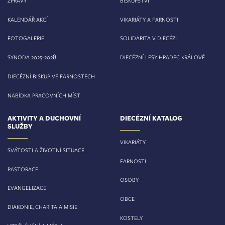
ZPRÁVY
BISKUPSTVÍ
KALENDÁŘ AKCÍ
VIKARIÁTY A FARNOSTI
FOTOGALERIE
SOLIDARITA V DIECÉZI
8
SYNODA 2025-202
DIECÉZNÍ LESY HRADEC KRÁLOVÉ
DIECÉZNÍ BISKUP VE FARNOSTECH
NABÍDKA PRACOVNÍCH MÍST
AKTIVITY A DUCHOVNÍ
DIECÉZNÍ KATALOG
SLUŽBY
VIKARIÁTY
SVÁTOSTI A ŽIVOTNÍ SITUACE
FARNOSTI
PASTORACE
OSOBY
EVANGELIZACE
OBCE
DIAKONIE, CHARITA A MISIE
KOSTELY