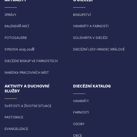
ZPRÁVY
BISKUPSTVÍ
KALENDÁŘ AKCÍ
VIKARIÁTY A FARNOSTI
FOTOGALERIE
SOLIDARITA V DIECÉZI
8
SYNODA 2025-202
DIECÉZNÍ LESY HRADEC KRÁLOVÉ
DIECÉZNÍ BISKUP VE FARNOSTECH
NABÍDKA PRACOVNÍCH MÍST
AKTIVITY A DUCHOVNÍ
DIECÉZNÍ KATALOG
SLUŽBY
VIKARIÁTY
SVÁTOSTI A ŽIVOTNÍ SITUACE
FARNOSTI
PASTORACE
OSOBY
EVANGELIZACE
OBCE