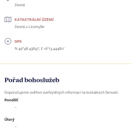
Desná
KATASTRÁLNÍ ÚZEMÍ
Desná u Litomyšle
GPS
N 49°48.43847', E 16°13.44480'
Pořad bohoslužeb
Doporučujeme ověření zveřejněných informací na kontaktech farnosti.
Pondělí
–
Úterý
–