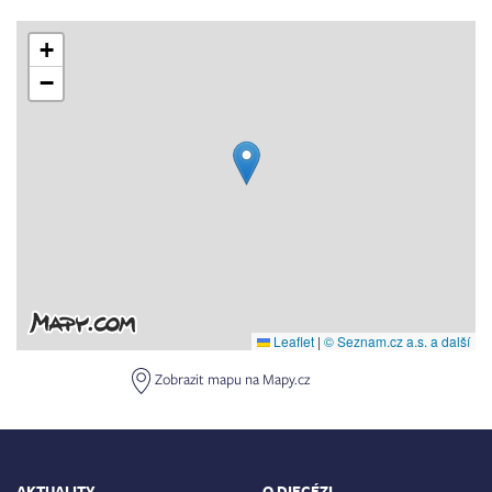
+
−
Leaflet
|
© Seznam.cz a.s. a další
Zobrazit mapu na Mapy.cz
AKTUALITY
O DIECÉZI