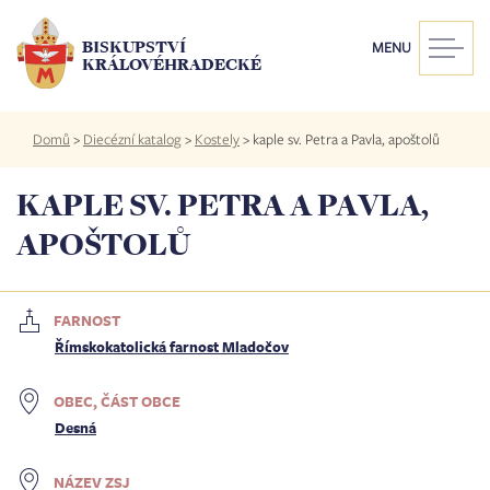
Přejít
k
BISKUPSTVÍ
MENU
hlavnímu
KRÁLOVÉHRADECKÉ
obsahu
Drobečková
Domů
>
Diecézní katalog
>
Kostely
>
kaple sv. Petra a Pavla, apoštolů
navigace
KAPLE SV. PETRA A PAVLA,
APOŠTOLŮ
FARNOST
Římskokatolická farnost Mladočov
OBEC, ČÁST OBCE
Desná
NÁZEV ZSJ