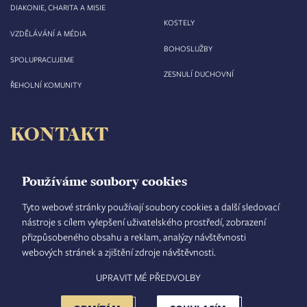
DIAKONIE, CHARITA A MISIE
KOSTELY
VZDĚLÁVÁNÍ A MÉDIA
BOHOSLUŽBY
SPOLUPRACUJEME
ZESNULÍ DUCHOVNÍ
ŘEHOLNÍ KOMUNITY
KONTAKT
Biskupství královéhradecké
Velké náměstí 35/44
Používáme soubory cookies
500 03 Hradec Králové
tel.: +420 495 063 611
Tyto webové stránky používají soubory cookies a další sledovací
nástroje s cílem vylepšení uživatelského prostředí, zobrazení
IČO: 00 44 51 34
přizpůsobeného obsahu a reklam, analýzy návštěvnosti
DIČ: CZ 00 44 51 34
webových stránek a zjištění zdroje návštěvnosti.
Číslo účtu: 1006010044/5500
UPRAVIT MÉ PŘEDVOLBY
TISKOVÝ MLUVČÍ
INTRANET
MAPA STRÁNEK
GDPR
VYHLEDÁVÁNÍ
FOOTER
NASTAVENÍ COOKIES
ADMINISTRACE