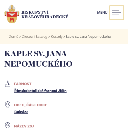
Přejít
k
BISKUPSTVÍ
MENU
hlavnímu
KRÁLOVÉHRADECKÉ
obsahu
Drobečková
Domů
>
Diecézní katalog
>
Kostely
>
kaple sv. Jana Nepomuckého
navigace
KAPLE SV. JANA
NEPOMUCKÉHO
FARNOST
Římskokatolická farnost Jičín
OBEC, ČÁST OBCE
Bukvice
NÁZEV ZSJ