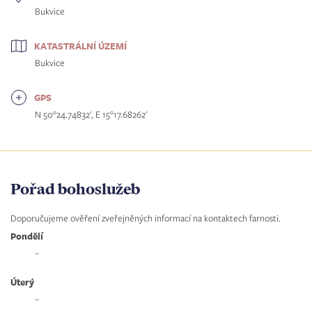
Bukvice
KATASTRÁLNÍ ÚZEMÍ
Bukvice
GPS
N 50°24.74832', E 15°17.68262'
Pořad bohoslužeb
Doporučujeme ověření zveřejněných informací na kontaktech farnosti.
Pondělí
–
Úterý
–