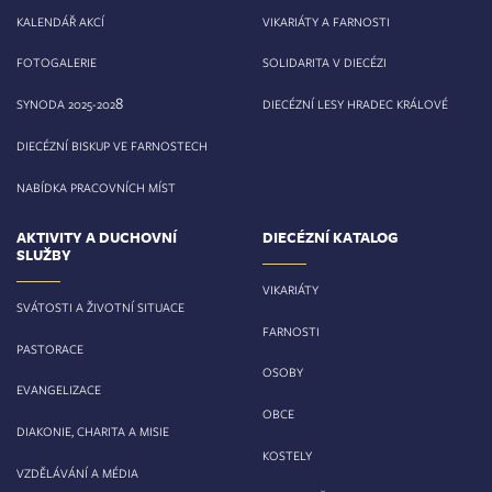
KALENDÁŘ AKCÍ
VIKARIÁTY A FARNOSTI
FOTOGALERIE
SOLIDARITA V DIECÉZI
8
SYNODA 2025-202
DIECÉZNÍ LESY HRADEC KRÁLOVÉ
DIECÉZNÍ BISKUP VE FARNOSTECH
NABÍDKA PRACOVNÍCH MÍST
AKTIVITY A DUCHOVNÍ
DIECÉZNÍ KATALOG
SLUŽBY
VIKARIÁTY
SVÁTOSTI A ŽIVOTNÍ SITUACE
FARNOSTI
PASTORACE
OSOBY
EVANGELIZACE
OBCE
DIAKONIE, CHARITA A MISIE
KOSTELY
VZDĚLÁVÁNÍ A MÉDIA