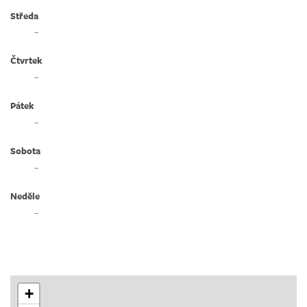
Středa
–
Čtvrtek
–
Pátek
–
Sobota
–
Neděle
–
+