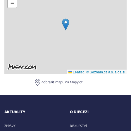
−
Leaflet
|
© Seznam.cz a.s. a další
Zobrazit mapu na Mapy.cz
AKTUALITY
O DIECÉZI
ZPRÁVY
BISKUPSTVÍ