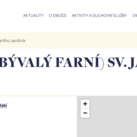
AKTUALITY
O DIECÉZI
AKTIVITY A DUCHOVNÍ SLUŽBY
DI
taršího, apoštola
BÝVALÝ FARNÍ) SV.
+
labí
−