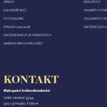
ZPRÁVY
BISKUPSTVÍ
KALENDÁŘ AKCÍ
VIKARIÁTY A FA
FOTOGALERIE
SOLIDARITA V DI
8
SYNODA 2025-202
DIECÉZNÍ LESY 
DIECÉZNÍ BISKUP VE FARNOSTECH
NABÍDKA PRACOVNÍCH MÍST
KONTAKT
Biskupství královéhradecké
Velké náměstí 35/44
500 03 Hradec Králové