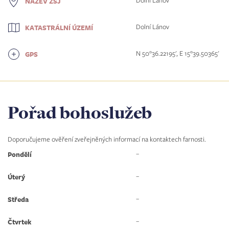
Dolní Lánov
NÁZEV ZSJ
Dolní Lánov
KATASTRÁLNÍ ÚZEMÍ
N 50°36.22195', E 15°39.50365'
GPS
Pořad bohoslužeb
Doporučujeme ověření zveřejněných informací na kontaktech farnosti.
–
Pondělí
–
Úterý
–
Středa
–
Čtvrtek