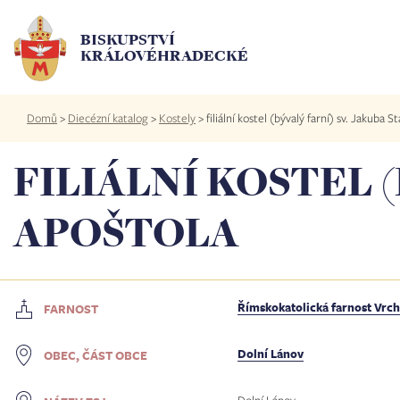
Přejít
k
BISKUPSTVÍ
hlavnímu
KRÁLOVÉHRADECKÉ
obsahu
Drobečková
Domů
>
Diecézní katalog
>
Kostely
>
filiální kostel (bývalý farní) sv. Jakuba S
navigace
FILIÁLNÍ KOSTEL (
APOŠTOLA
Římskokatolická farnost Vrch
FARNOST
Dolní Lánov
OBEC, ČÁST OBCE