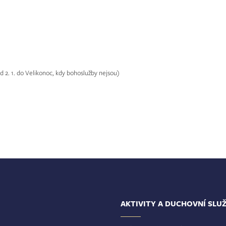
 2. 1. do Velikonoc, kdy bohoslužby nejsou)
AKTIVITY A DUCHOVNÍ SLU