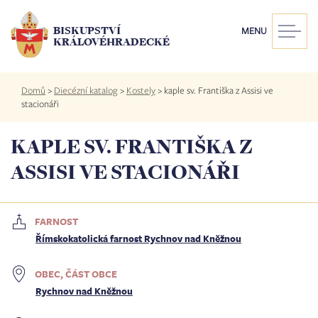
Přejít
k
BISKUPSTVÍ
MENU
hlavnímu
KRÁLOVÉHRADECKÉ
obsahu
Drobečková
Domů
>
Diecézní katalog
>
Kostely
>
kaple sv. Františka z Assisi ve
navigace
stacionáři
KAPLE SV. FRANTIŠKA Z
ASSISI VE STACIONÁŘI
FARNOST
Římskokatolická farnost Rychnov nad Kněžnou
OBEC, ČÁST OBCE
Rychnov nad Kněžnou