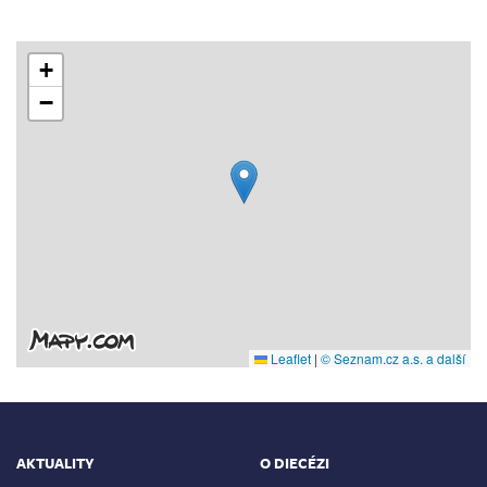
+
−
Leaflet
|
© Seznam.cz a.s. a další
AKTUALITY
O DIECÉZI