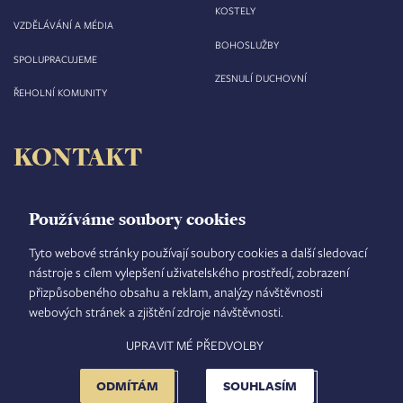
KOSTELY
VZDĚLÁVÁNÍ A MÉDIA
BOHOSLUŽBY
SPOLUPRACUJEME
ZESNULÍ DUCHOVNÍ
ŘEHOLNÍ KOMUNITY
KONTAKT
Biskupství královéhradecké
Velké náměstí 35/44
Používáme soubory cookies
500 03 Hradec Králové
tel.: +420 495 063 611
Tyto webové stránky používají soubory cookies a další sledovací
nástroje s cílem vylepšení uživatelského prostředí, zobrazení
IČO: 00 44 51 34
přizpůsobeného obsahu a reklam, analýzy návštěvnosti
DIČ: CZ 00 44 51 34
webových stránek a zjištění zdroje návštěvnosti.
Číslo účtu: 1006010044/5500
UPRAVIT MÉ PŘEDVOLBY
TISKOVÝ MLUVČÍ
INTRANET
MAPA STRÁNEK
GDPR
VYHLEDÁVÁNÍ
FOOTER
NASTAVENÍ COOKIES
ADMINISTRACE
ODMÍTÁM
SOUHLASÍM
MENU