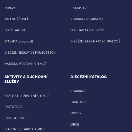
ZPRÁVY
BISKUPSTVÍ
KALENDÁŘ AKCÍ
VIKARIÁTY A FARNOSTI
FOTOGALERIE
SOLIDARITA V DIECÉZI
8
SYNODA 2025-202
DIECÉZNÍ LESY HRADEC KRÁLOVÉ
DIECÉZNÍ BISKUP VE FARNOSTECH
NABÍDKA PRACOVNÍCH MÍST
AKTIVITY A DUCHOVNÍ
DIECÉZNÍ KATALOG
SLUŽBY
VIKARIÁTY
SVÁTOSTI A ŽIVOTNÍ SITUACE
FARNOSTI
PASTORACE
OSOBY
EVANGELIZACE
OBCE
DIAKONIE, CHARITA A MISIE