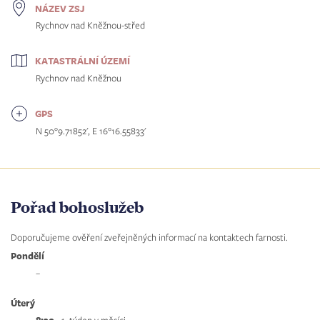
NÁZEV ZSJ
Rychnov nad Kněžnou-střed
KATASTRÁLNÍ ÚZEMÍ
Rychnov nad Kněžnou
GPS
N 50°9.71852', E 16°16.55833'
Pořad bohoslužeb
Doporučujeme ověření zveřejněných informací na kontaktech farnosti.
Pondělí
–
Úterý
8:30
- 1. týden v měsíci