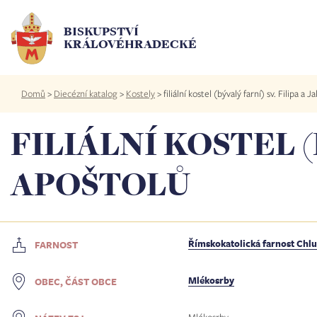
Přejít
k
BISKUPSTVÍ
hlavnímu
KRÁLOVÉHRADECKÉ
obsahu
Drobečková
Domů
>
Diecézní katalog
>
Kostely
>
filiální kostel (bývalý farní) sv. Filipa a 
navigace
FILIÁLNÍ KOSTEL (
APOŠTOLŮ
Římskokatolická farnost Chl
FARNOST
Mlékosrby
OBEC, ČÁST OBCE