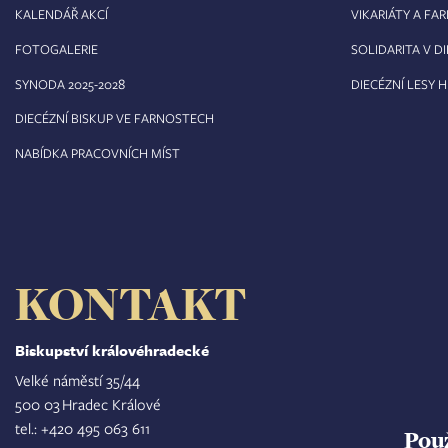
KALENDÁŘ AKCÍ
VIKARIÁTY A FA
FOTOGALERIE
SOLIDARITA V DI
8
SYNODA 2025-202
DIECÉZNÍ LESY 
DIECÉZNÍ BISKUP VE FARNOSTECH
NABÍDKA PRACOVNÍCH MÍST
KONTAKT
Biskupství královéhradecké
Velké náměstí 35/44
500 03 Hradec Králové
tel.: +420 495 063 611
Pou