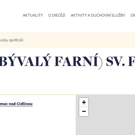
AKTUALITY
O DIECÉZI
AKTIVITY A DUCHOVNÍ SLUŽBY
DI
Jakuba, apoštolů
BÝVALÝ FARNÍ) SV. 
+
umec nad Cidlinou
−