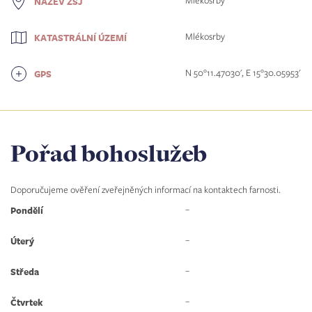
Mlékosrby
NÁZEV ZSJ
Mlékosrby
KATASTRÁLNÍ ÚZEMÍ
N 50°11.47030', E 15°30.05953'
GPS
Pořad bohoslužeb
Doporučujeme ověření zveřejněných informací na kontaktech farnosti.
–
Pondělí
–
Úterý
–
Středa
–
Čtvrtek