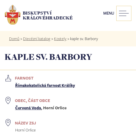
Přejít
k
BISKUPSTVÍ
MENU
hlavnímu
KRÁLOVÉHRADECKÉ
obsahu
Drobečková
Domů
>
Diecézní katalog
>
Kostely
>
kaple sv. Barbory
navigace
KAPLE SV. BARBORY
FARNOST
Římskokatolická farnost Králíky
OBEC, ČÁST OBCE
Červená Voda
, Horní Orlice
NÁZEV ZSJ
Horní Orlice