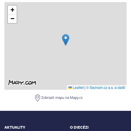
+
−
Leaflet
|
© Seznam.cz a.s. a další
Zobrazit mapu na Mapy.cz
AKTUALITY
O DIECÉZI