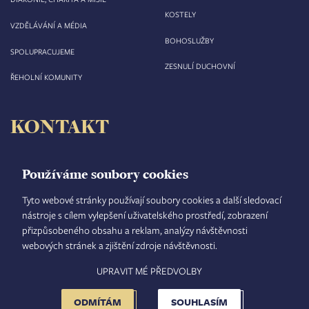
KOSTELY
VZDĚLÁVÁNÍ A MÉDIA
BOHOSLUŽBY
SPOLUPRACUJEME
ZESNULÍ DUCHOVNÍ
ŘEHOLNÍ KOMUNITY
KONTAKT
Biskupství královéhradecké
Velké náměstí 35/44
Používáme soubory cookies
500 03 Hradec Králové
tel.: +420 495 063 611
Tyto webové stránky používají soubory cookies a další sledovací
nástroje s cílem vylepšení uživatelského prostředí, zobrazení
IČO: 00 44 51 34
přizpůsobeného obsahu a reklam, analýzy návštěvnosti
DIČ: CZ 00 44 51 34
webových stránek a zjištění zdroje návštěvnosti.
Číslo účtu: 1006010044/5500
UPRAVIT MÉ PŘEDVOLBY
TISKOVÝ MLUVČÍ
INTRANET
MAPA STRÁNEK
GDPR
VYHLEDÁVÁNÍ
FOOTER
NASTAVENÍ COOKIES
ADMINISTRACE
ODMÍTÁM
SOUHLASÍM