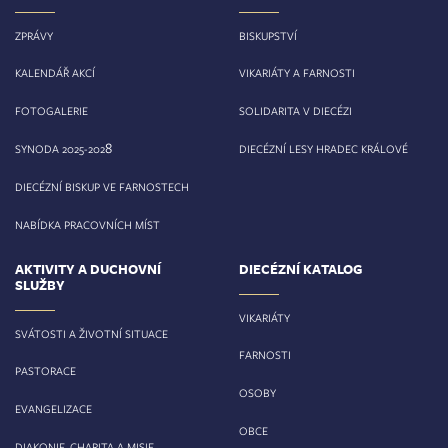
ZPRÁVY
BISKUPSTVÍ
KALENDÁŘ AKCÍ
VIKARIÁTY A FARNOSTI
FOTOGALERIE
SOLIDARITA V DIECÉZI
8
SYNODA 2025-202
DIECÉZNÍ LESY HRADEC KRÁLOVÉ
DIECÉZNÍ BISKUP VE FARNOSTECH
NABÍDKA PRACOVNÍCH MÍST
AKTIVITY A DUCHOVNÍ
DIECÉZNÍ KATALOG
SLUŽBY
VIKARIÁTY
SVÁTOSTI A ŽIVOTNÍ SITUACE
FARNOSTI
PASTORACE
OSOBY
EVANGELIZACE
OBCE
DIAKONIE, CHARITA A MISIE