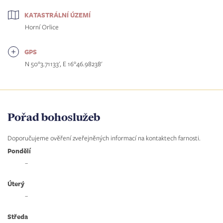
KATASTRÁLNÍ ÚZEMÍ
Horní Orlice
GPS
N 50°3.71133', E 16°46.98238'
Pořad bohoslužeb
Doporučujeme ověření zveřejněných informací na kontaktech farnosti.
Pondělí
–
Úterý
–
Středa