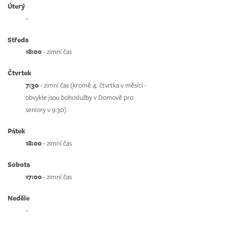
Úterý
–
Středa
18:00
- zimní čas
Čtvrtek
7:30
- zimní čas (kromě 4. čtvrtka v měsíci -
obvykle jsou bohoslužby v Domově pro
seniory v 9:30)
Pátek
18:00
- zimní čas
Sobota
17:00
- zimní čas
Neděle
–