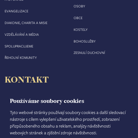
OSOBY
EVANGELIZACE
OBCE
DIAKONIE, CHARITA A MISIE
KOSTELY
VZDĚLÁVÁNÍ A MÉDIA
BOHOSLUŽBY
SPOLUPRACUJEME
ZESNULÍ DUCHOVNÍ
ŘEHOLNÍ KOMUNITY
KONTAKT
Biskupství královéhradecké
Velké náměstí 35/44
Používáme soubory cookies
500 03 Hradec Králové
tel.: +420 495 063 611
Tyto webové stránky používají soubory cookies a další sledovací
nástroje s cílem vylepšení uživatelského prostředí, zobrazení
IČO: 00 44 51 34
přizpůsobeného obsahu a reklam, analýzy návštěvnosti
DIČ: CZ 00 44 51 34
webových stránek a zjištění zdroje návštěvnosti.
Číslo účtu: 1006010044/5500