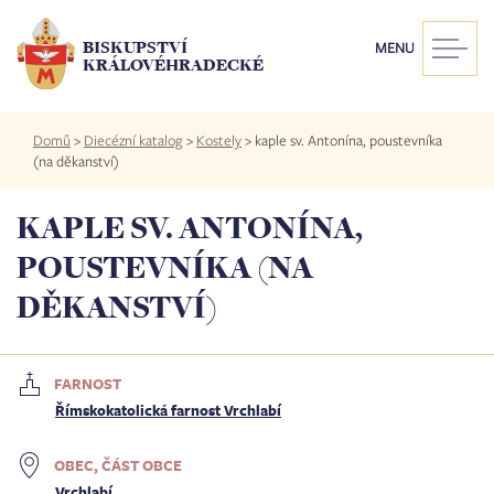
Přejít
k
BISKUPSTVÍ
MENU
hlavnímu
KRÁLOVÉHRADECKÉ
obsahu
Drobečková
Domů
>
Diecézní katalog
>
Kostely
>
kaple sv. Antonína, poustevníka
navigace
(na děkanství)
KAPLE SV. ANTONÍNA,
POUSTEVNÍKA (NA
DĚKANSTVÍ)
FARNOST
Římskokatolická farnost Vrchlabí
OBEC, ČÁST OBCE
Vrchlabí