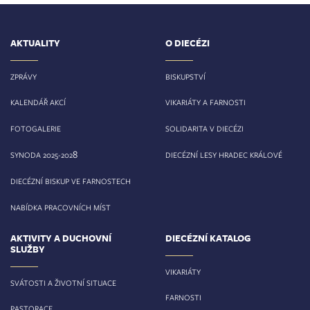
AKTUALITY
O DIECÉZI
ZPRÁVY
BISKUPSTVÍ
KALENDÁŘ AKCÍ
VIKARIÁTY A FARNOSTI
FOTOGALERIE
SOLIDARITA V DIECÉZI
8
SYNODA 2025-202
DIECÉZNÍ LESY HRADEC KRÁLOVÉ
DIECÉZNÍ BISKUP VE FARNOSTECH
NABÍDKA PRACOVNÍCH MÍST
AKTIVITY A DUCHOVNÍ
DIECÉZNÍ KATALOG
SLUŽBY
VIKARIÁTY
SVÁTOSTI A ŽIVOTNÍ SITUACE
FARNOSTI
PASTORACE