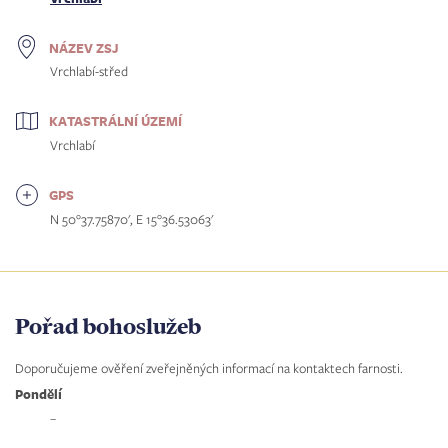
NÁZEV ZSJ
Vrchlabí-střed
KATASTRÁLNÍ ÚZEMÍ
Vrchlabí
GPS
N 50°37.75870', E 15°36.53063'
Pořad bohoslužeb
Doporučujeme ověření zveřejněných informací na kontaktech farnosti.
Pondělí
–