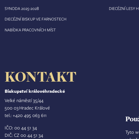
8
SYNODA 2025-202
DIECÉZNÍ LESY 
DIECÉZNÍ BISKUP VE FARNOSTECH
NABÍDKA PRACOVNÍCH MÍST
KONTAKT
Biskupství královéhradecké
Velké náměstí 35/44
500 03 Hradec Králové
tel.: +420 495 063 611
Pou
IČO: 00 44 51 34
Tyto w
DIČ: CZ 00 44 51 34