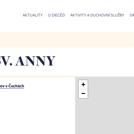
AKTUALITY
O DIECÉZI
AKTIVITY A DUCHOVNÍ SLUŽBY
DI
SV. ANNY
+
šov v Čechách
−