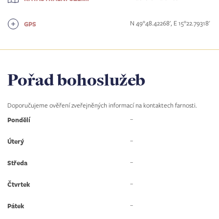
N 49°48.42268', E 15°22.79318'
GPS
Pořad bohoslužeb
Doporučujeme ověření zveřejněných informací na kontaktech farnosti.
–
Pondělí
–
Úterý
–
Středa
–
Čtvrtek
–
Pátek