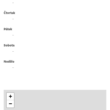
–
Čtvrtek
–
Pátek
–
Sobota
–
Neděle
–
+
−