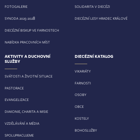
FOTOGALERIE
SOLIDARITA V DIECÉZI
8
SYNODA 2025-202
DIECÉZNÍ LESY HRADEC KRÁLOVÉ
DIECÉZNÍ BISKUP VE FARNOSTECH
NABÍDKA PRACOVNÍCH MÍST
AKTIVITY A DUCHOVNÍ
DIECÉZNÍ KATALOG
SLUŽBY
VIKARIÁTY
SVÁTOSTI A ŽIVOTNÍ SITUACE
FARNOSTI
PASTORACE
OSOBY
EVANGELIZACE
OBCE
DIAKONIE, CHARITA A MISIE
KOSTELY
VZDĚLÁVÁNÍ A MÉDIA
BOHOSLUŽBY
SPOLUPRACUJEME