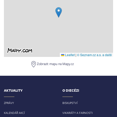
Leaflet
|
© Seznam.cz a.s. a další
Zobrazit mapu na Mapy.cz
AKTUALITY
O DIECÉZI
ZPRÁVY
BISKUPSTVÍ
KALENDÁŘ AKCÍ
VIKARIÁTY A FARNOSTI