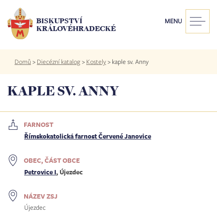
Přejít
k
BISKUPSTVÍ
MENU
hlavnímu
KRÁLOVÉHRADECKÉ
obsahu
Drobečková
Domů
>
Diecézní katalog
>
Kostely
>
kaple sv. Anny
navigace
KAPLE SV. ANNY
FARNOST
Římskokatolická farnost Červené Janovice
OBEC, ČÁST OBCE
Petrovice I
, Újezdec
NÁZEV ZSJ
Újezdec