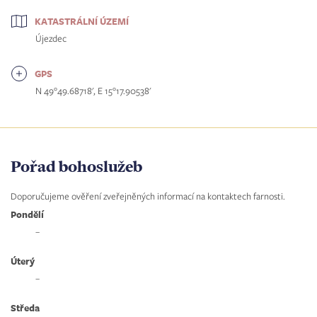
KATASTRÁLNÍ ÚZEMÍ
Újezdec
GPS
N 49°49.68718', E 15°17.90538'
Pořad bohoslužeb
Doporučujeme ověření zveřejněných informací na kontaktech farnosti.
Pondělí
–
Úterý
–
Středa