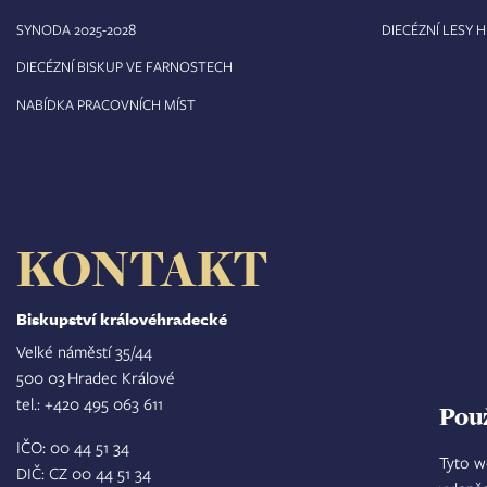
8
SYNODA 2025-202
DIECÉZNÍ LESY 
DIECÉZNÍ BISKUP VE FARNOSTECH
NABÍDKA PRACOVNÍCH MÍST
KONTAKT
Biskupství královéhradecké
Velké náměstí 35/44
500 03 Hradec Králové
tel.: +420 495 063 611
Pou
IČO: 00 44 51 34
Tyto w
DIČ: CZ 00 44 51 34