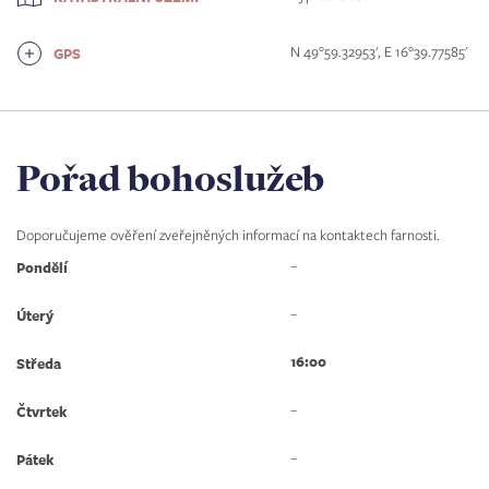
N 49°59.32953', E 16°39.77585'
GPS
Pořad bohoslužeb
Doporučujeme ověření zveřejněných informací na kontaktech farnosti.
–
Pondělí
–
Úterý
16:00
Středa
–
Čtvrtek
–
Pátek