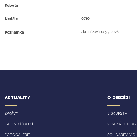
–
Sobota
9:30
Neděle
aktualizováno 5.3.2026
Poznámka
AKTUALITY
O DIECÉZI
ZPRÁVY
BISKUPSTVÍ
KALENDÁŘ AKCÍ
VIKARIÁTY A FA
FOTOGALERIE
SOLIDARITA V DI