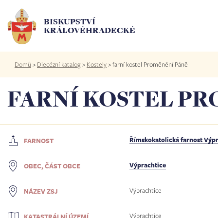
Přejít
k
BISKUPSTVÍ
hlavnímu
KRÁLOVÉHRADECKÉ
obsahu
Drobečková
Domů
>
Diecézní katalog
>
Kostely
>
farní kostel Proměnění Páně
navigace
FARNÍ KOSTEL PR
Římskokatolická farnost Výp
FARNOST
Výprachtice
OBEC, ČÁST OBCE
Výprachtice
NÁZEV ZSJ
Výprachtice
KATASTRÁLNÍ ÚZEMÍ