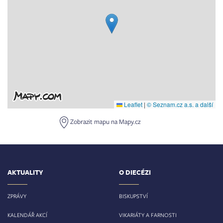
Leaflet
|
© Seznam.cz a.s. a další
Zobrazit mapu na Mapy.cz
AKTUALITY
O DIECÉZI
ZPRÁVY
BISKUPSTVÍ
KALENDÁŘ AKCÍ
VIKARIÁTY A FARNOSTI