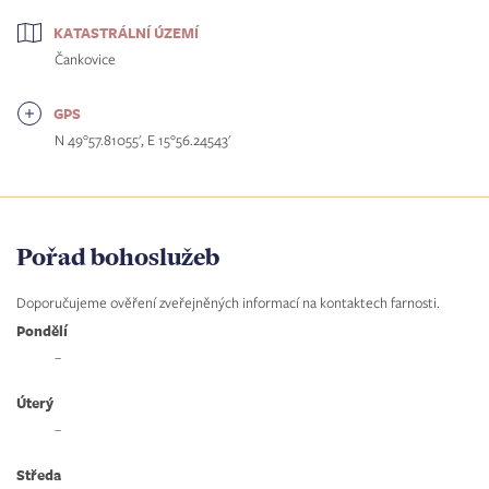
KATASTRÁLNÍ ÚZEMÍ
Čankovice
GPS
N 49°57.81055', E 15°56.24543'
Pořad bohoslužeb
Doporučujeme ověření zveřejněných informací na kontaktech farnosti.
Pondělí
–
Úterý
–
Středa