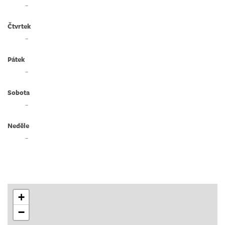
–
Čtvrtek
–
Pátek
–
Sobota
–
Neděle
–
+
−