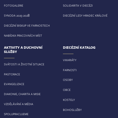
FOTOGALERIE
SOLIDARITA V DIECÉZI
8
SYNODA 2025-202
DIECÉZNÍ LESY HRADEC KRÁLOVÉ
DIECÉZNÍ BISKUP VE FARNOSTECH
NABÍDKA PRACOVNÍCH MÍST
AKTIVITY A DUCHOVNÍ
DIECÉZNÍ KATALOG
SLUŽBY
VIKARIÁTY
SVÁTOSTI A ŽIVOTNÍ SITUACE
FARNOSTI
PASTORACE
OSOBY
EVANGELIZACE
OBCE
DIAKONIE, CHARITA A MISIE
KOSTELY
VZDĚLÁVÁNÍ A MÉDIA
BOHOSLUŽBY
SPOLUPRACUJEME