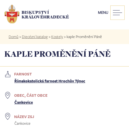
Přejít
k
BISKUPSTVÍ
MENU
hlavnímu
KRÁLOVÉHRADECKÉ
obsahu
Drobečková
Domů
>
Diecézní katalog
>
Kostely
>
kaple Proměnění Páně
navigace
KAPLE PROMĚNĚNÍ PÁNĚ
FARNOST
Římskokatolická farnost Hrochův Týnec
OBEC, ČÁST OBCE
Čankovice
NÁZEV ZSJ
Čankovice