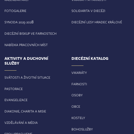
FOTOGALERIE
SOLIDARITA V DIECÉZI
8
SYNODA 2025-202
DIECÉZNÍ LESY HRADEC KRÁLOVÉ
DIECÉZNÍ BISKUP VE FARNOSTECH
NABÍDKA PRACOVNÍCH MÍST
AKTIVITY A DUCHOVNÍ
DIECÉZNÍ KATALOG
SLUŽBY
VIKARIÁTY
SVÁTOSTI A ŽIVOTNÍ SITUACE
FARNOSTI
PASTORACE
OSOBY
EVANGELIZACE
OBCE
DIAKONIE, CHARITA A MISIE
KOSTELY
VZDĚLÁVÁNÍ A MÉDIA
BOHOSLUŽBY
SPOLUPRACUJEME