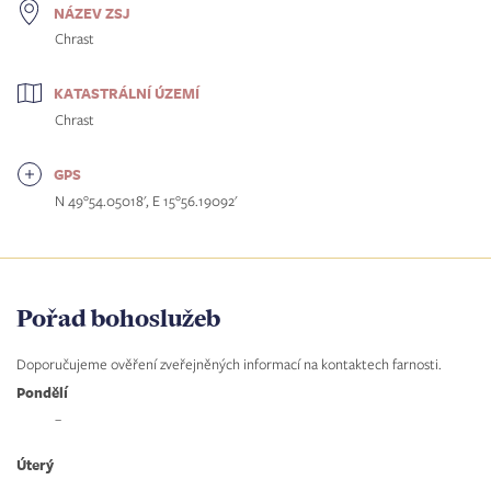
NÁZEV ZSJ
Chrast
KATASTRÁLNÍ ÚZEMÍ
Chrast
GPS
N 49°54.05018', E 15°56.19092'
Pořad bohoslužeb
Doporučujeme ověření zveřejněných informací na kontaktech farnosti.
Pondělí
–
Úterý
–