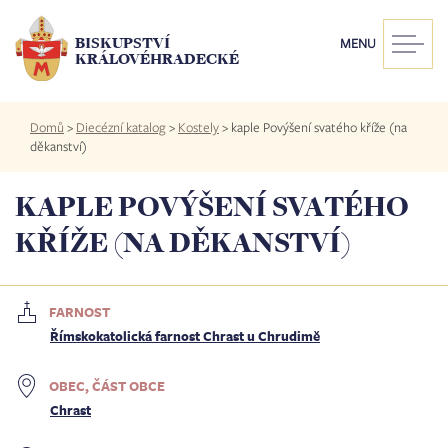
Přejít
k
BISKUPSTVÍ
MENU
hlavnímu
KRÁLOVÉHRADECKÉ
obsahu
Drobečková
Domů
>
Diecézní katalog
>
Kostely
>
kaple Povýšení svatého kříže (na
navigace
děkanství)
KAPLE POVÝŠENÍ SVATÉHO
KŘÍŽE (NA DĚKANSTVÍ)
FARNOST
Římskokatolická farnost Chrast u Chrudimě
OBEC, ČÁST OBCE
Chrast