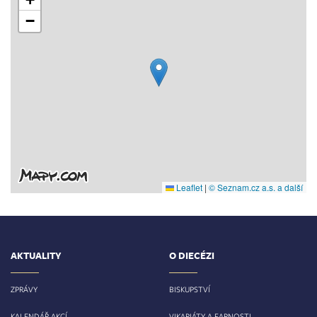
−
Leaflet
|
© Seznam.cz a.s. a další
AKTUALITY
O DIECÉZI
ZPRÁVY
BISKUPSTVÍ
KALENDÁŘ AKCÍ
VIKARIÁTY A FARNOSTI