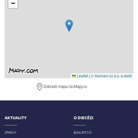
−
Leaflet
|
© Seznam.cz a.s. a další
Zobrazit mapu na Mapy.cz
AKTUALITY
O DIECÉZI
ZPRÁVY
BISKUPSTVÍ