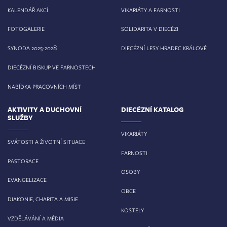
KALENDÁŘ AKCÍ
VIKARIÁTY A FARNOSTI
FOTOGALERIE
SOLIDARITA V DIECÉZI
8
SYNODA 2025-202
DIECÉZNÍ LESY HRADEC KRÁLOVÉ
DIECÉZNÍ BISKUP VE FARNOSTECH
NABÍDKA PRACOVNÍCH MÍST
AKTIVITY A DUCHOVNÍ
DIECÉZNÍ KATALOG
SLUŽBY
VIKARIÁTY
SVÁTOSTI A ŽIVOTNÍ SITUACE
FARNOSTI
PASTORACE
OSOBY
EVANGELIZACE
OBCE
DIAKONIE, CHARITA A MISIE
KOSTELY
VZDĚLÁVÁNÍ A MÉDIA