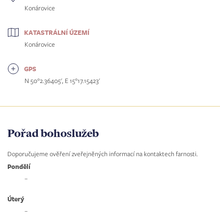
Konárovice
KATASTRÁLNÍ ÚZEMÍ
Konárovice
GPS
N 50°2.36405', E 15°17.15423'
Pořad bohoslužeb
Doporučujeme ověření zveřejněných informací na kontaktech farnosti.
Pondělí
–
Úterý
–