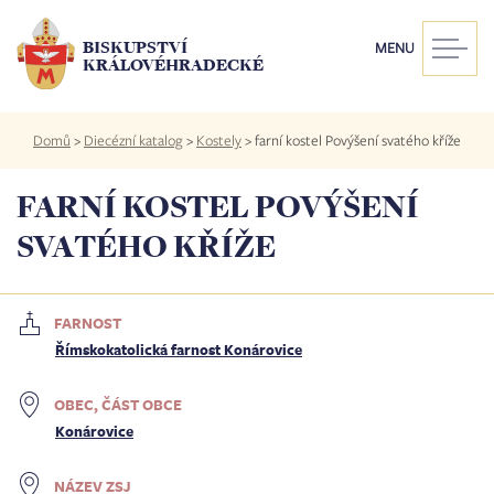
Přejít
k
BISKUPSTVÍ
MENU
hlavnímu
KRÁLOVÉHRADECKÉ
obsahu
Drobečková
Domů
>
Diecézní katalog
>
Kostely
>
farní kostel Povýšení svatého kříže
navigace
FARNÍ KOSTEL POVÝŠENÍ
SVATÉHO KŘÍŽE
FARNOST
Římskokatolická farnost Konárovice
OBEC, ČÁST OBCE
Konárovice
NÁZEV ZSJ