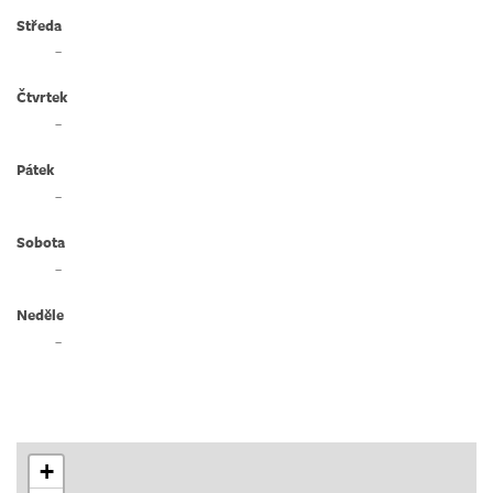
Středa
–
Čtvrtek
–
Pátek
–
Sobota
–
Neděle
–
+