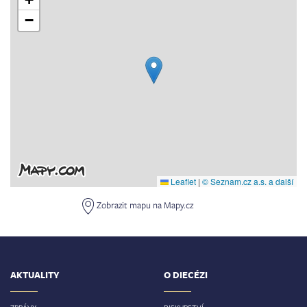
−
Leaflet
|
© Seznam.cz a.s. a další
Zobrazit mapu na Mapy.cz
AKTUALITY
O DIECÉZI