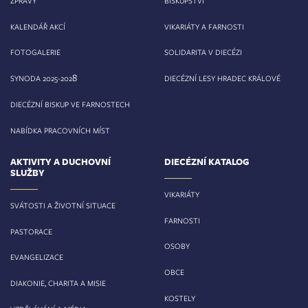
ZPRÁVY
BISKUPSTVÍ
KALENDÁŘ AKCÍ
VIKARIÁTY A FARNOSTI
FOTOGALERIE
SOLIDARITA V DIECÉZI
8
SYNODA 2025-202
DIECÉZNÍ LESY HRADEC KRÁLOVÉ
DIECÉZNÍ BISKUP VE FARNOSTECH
NABÍDKA PRACOVNÍCH MÍST
AKTIVITY A DUCHOVNÍ
DIECÉZNÍ KATALOG
SLUŽBY
VIKARIÁTY
SVÁTOSTI A ŽIVOTNÍ SITUACE
FARNOSTI
PASTORACE
OSOBY
EVANGELIZACE
OBCE
DIAKONIE, CHARITA A MISIE
KOSTELY