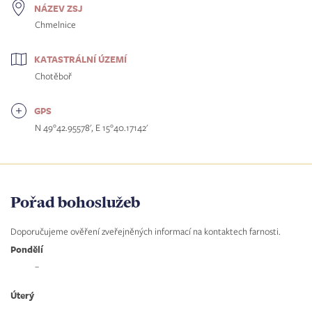
NÁZEV ZSJ
Chmelnice
KATASTRÁLNÍ ÚZEMÍ
Chotěboř
GPS
N 49°42.95578', E 15°40.17142'
Pořad bohoslužeb
Doporučujeme ověření zveřejněných informací na kontaktech farnosti.
Pondělí
–
Úterý
–