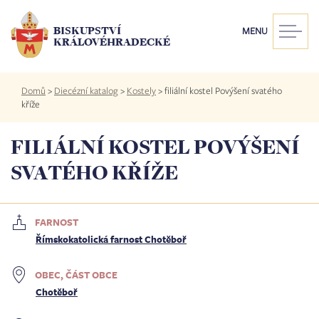
Přejít
k
BISKUPSTVÍ
MENU
hlavnímu
KRÁLOVÉHRADECKÉ
obsahu
Drobečková
Domů
>
Diecézní katalog
>
Kostely
>
filiální kostel Povýšení svatého
navigace
kříže
FILIÁLNÍ KOSTEL POVÝŠENÍ
SVATÉHO KŘÍŽE
FARNOST
Římskokatolická farnost Chotěboř
OBEC, ČÁST OBCE
Chotěboř