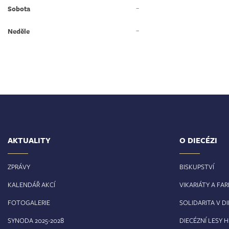
–
Sobota
–
Neděle
AKTUALITY
O DIECÉZI
ZPRÁVY
BISKUPSTVÍ
KALENDÁŘ AKCÍ
VIKARIÁTY A FA
FOTOGALERIE
SOLIDARITA V DI
8
SYNODA 2025-202
DIECÉZNÍ LESY 