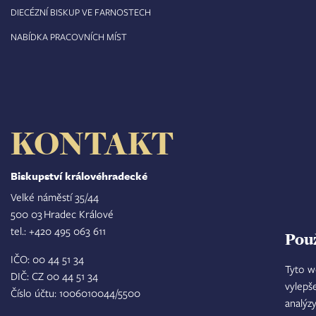
DIECÉZNÍ BISKUP VE FARNOSTECH
NABÍDKA PRACOVNÍCH MÍST
KONTAKT
Biskupství královéhradecké
Velké náměstí 35/44
500 03 Hradec Králové
tel.: +420 495 063 611
Pou
IČO: 00 44 51 34
Tyto w
DIČ: CZ 00 44 51 34
vylepš
Číslo účtu: 1006010044/5500
analýz