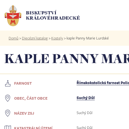
Přejít
k
BISKUPSTVÍ
hlavnímu
KRÁLOVÉHRADECKÉ
obsahu
Drobečková
Domů
>
Diecézní katalog
>
Kostely
>
kaple Panny Marie Lurdské
navigace
KAPLE PANNY MA
Římskokatolická farnost Poli
FARNOST
Suchý Důl
OBEC, ČÁST OBCE
Suchý Důl
NÁZEV ZSJ
Suchý Důl
KATASTRÁLNÍ ÚZEMÍ