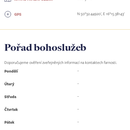
N 50°32.44920', E 16°15.38143'
GPS
Pořad bohoslužeb
Doporučujeme ověření zveřejněných informací na kontaktech farnosti.
–
Pondělí
–
Úterý
–
Středa
–
Čtvrtek
–
Pátek