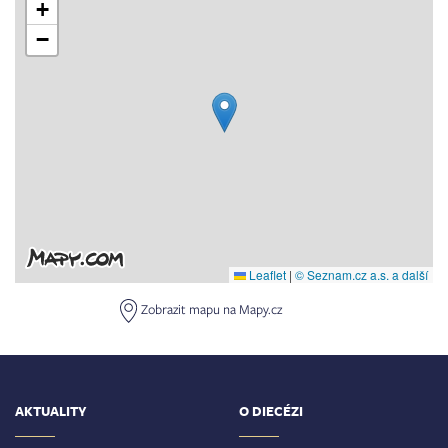
+
−
Leaflet
|
© Seznam.cz a.s. a další
Zobrazit mapu na Mapy.cz
AKTUALITY
O DIECÉZI