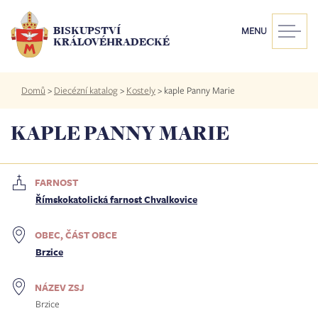
Přejít
k
BISKUPSTVÍ
MENU
hlavnímu
KRÁLOVÉHRADECKÉ
obsahu
Drobečková
Domů
>
Diecézní katalog
>
Kostely
>
kaple Panny Marie
navigace
KAPLE PANNY MARIE
FARNOST
Římskokatolická farnost Chvalkovice
OBEC, ČÁST OBCE
Brzice
NÁZEV ZSJ
Brzice