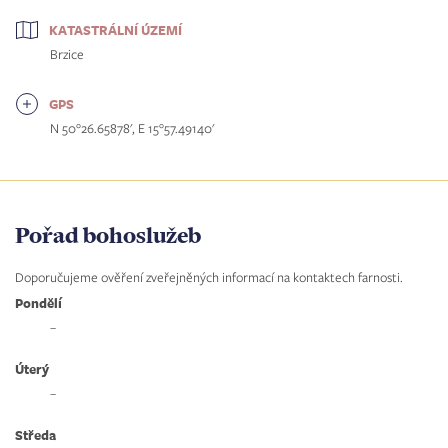
KATASTRÁLNÍ ÚZEMÍ
Brzice
GPS
N 50°26.65878', E 15°57.49140'
Pořad bohoslužeb
Doporučujeme ověření zveřejněných informací na kontaktech farnosti.
Pondělí
–
Úterý
–
Středa