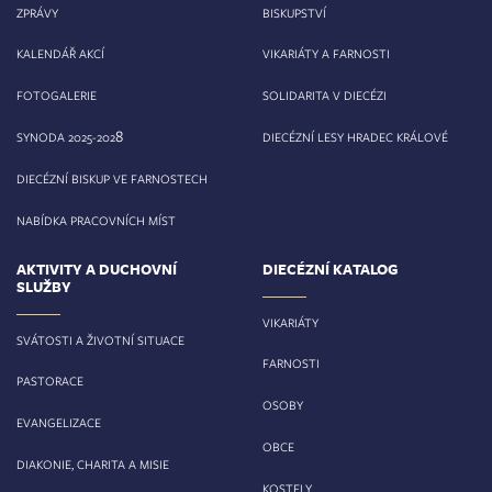
ZPRÁVY
BISKUPSTVÍ
KALENDÁŘ AKCÍ
VIKARIÁTY A FARNOSTI
FOTOGALERIE
SOLIDARITA V DIECÉZI
8
SYNODA 2025-202
DIECÉZNÍ LESY HRADEC KRÁLOVÉ
DIECÉZNÍ BISKUP VE FARNOSTECH
NABÍDKA PRACOVNÍCH MÍST
AKTIVITY A DUCHOVNÍ
DIECÉZNÍ KATALOG
SLUŽBY
VIKARIÁTY
SVÁTOSTI A ŽIVOTNÍ SITUACE
FARNOSTI
PASTORACE
OSOBY
EVANGELIZACE
OBCE
DIAKONIE, CHARITA A MISIE
KOSTELY