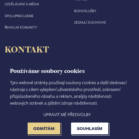
VZDĚLÁVÁNÍ A MÉDIA
BOHOSLUŽBY
SPOLUPRACUJEME
ZESNULÍ DUCHOVNÍ
ŘEHOLNÍ KOMUNITY
KONTAKT
Biskupství královéhradecké
Velké náměstí 35/44
Používáme soubory cookies
500 03 Hradec Králové
tel.: +420 495 063 611
Tyto webové stránky používají soubory cookies a další sledovací
nástroje s cílem vylepšení uživatelského prostředí, zobrazení
IČO: 00 44 51 34
přizpůsobeného obsahu a reklam, analýzy návštěvnosti
DIČ: CZ 00 44 51 34
webových stránek a zjištění zdroje návštěvnosti.
Číslo účtu: 1006010044/5500
UPRAVIT MÉ PŘEDVOLBY
TISKOVÝ MLUVČÍ
INTRANET
MAPA STRÁNEK
GDPR
VYHLEDÁVÁNÍ
FOOTER
NASTAVENÍ COOKIES
ADMINISTRACE
ODMÍTÁM
SOUHLASÍM
MENU