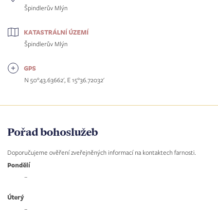
Špindlerův Mlýn
KATASTRÁLNÍ ÚZEMÍ
Špindlerův Mlýn
GPS
N 50°43.63662', E 15°36.72032'
Pořad bohoslužeb
Doporučujeme ověření zveřejněných informací na kontaktech farnosti.
Pondělí
–
Úterý
–