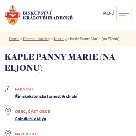
Přejít
k
BISKUPSTVÍ
MENU
hlavnímu
KRÁLOVÉHRADECKÉ
obsahu
Drobečková
Domů
>
Diecézní katalog
>
Kostely
>
kaple Panny Marie (na Eljonu)
navigace
KAPLE PANNY MARIE (NA
ELJONU)
FARNOST
Římskokatolická farnost Vrchlabí
OBEC, ČÁST OBCE
Špindlerův Mlýn
NÁZEV ZSJ