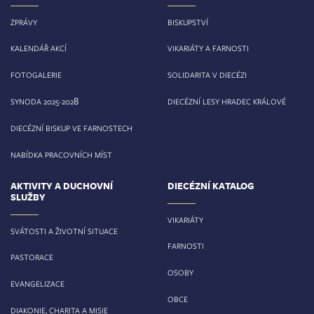
ZPRÁVY
BISKUPSTVÍ
KALENDÁŘ AKCÍ
VIKARIÁTY A FARNOSTI
FOTOGALERIE
SOLIDARITA V DIECÉZI
8
SYNODA 2025-202
DIECÉZNÍ LESY HRADEC KRÁLOVÉ
DIECÉZNÍ BISKUP VE FARNOSTECH
NABÍDKA PRACOVNÍCH MÍST
AKTIVITY A DUCHOVNÍ
DIECÉZNÍ KATALOG
SLUŽBY
VIKARIÁTY
SVÁTOSTI A ŽIVOTNÍ SITUACE
FARNOSTI
PASTORACE
OSOBY
EVANGELIZACE
OBCE
DIAKONIE, CHARITA A MISIE