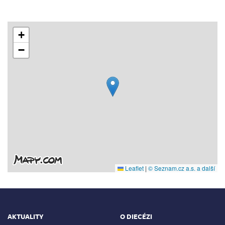
+
−
Leaflet
|
© Seznam.cz a.s. a další
AKTUALITY
O DIECÉZI