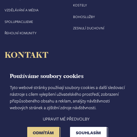
KOSTELY
VZDĚLÁVÁNÍ A MÉDIA
BOHOSLUŽBY
SPOLUPRACUJEME
ZESNULÍ DUCHOVNÍ
ŘEHOLNÍ KOMUNITY
KONTAKT
Biskupství královéhradecké
Velké náměstí 35/44
Používáme soubory cookies
500 03 Hradec Králové
tel.: +420 495 063 611
Tyto webové stránky používají soubory cookies a další sledovací
nástroje s cílem vylepšení uživatelského prostředí, zobrazení
IČO: 00 44 51 34
přizpůsobeného obsahu a reklam, analýzy návštěvnosti
DIČ: CZ 00 44 51 34
webových stránek a zjištění zdroje návštěvnosti.
Číslo účtu: 1006010044/5500
UPRAVIT MÉ PŘEDVOLBY
TISKOVÝ MLUVČÍ
INTRANET
MAPA STRÁNEK
GDPR
VYHLEDÁVÁNÍ
FOOTER
NASTAVENÍ COOKIES
ADMINISTRACE
ODMÍTÁM
SOUHLASÍM