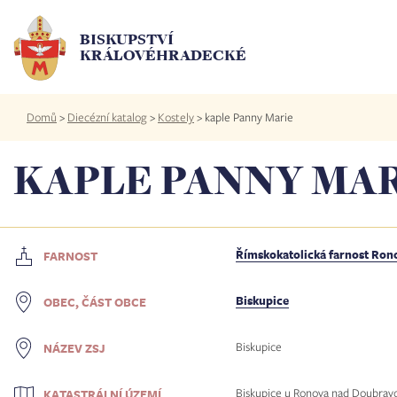
Přejít
k
BISKUPSTVÍ
hlavnímu
KRÁLOVÉHRADECKÉ
obsahu
Drobečková
Domů
>
Diecézní katalog
>
Kostely
>
kaple Panny Marie
navigace
KAPLE PANNY MA
Římskokatolická farnost Ro
FARNOST
Biskupice
OBEC, ČÁST OBCE
Biskupice
NÁZEV ZSJ
Biskupice u Ronova nad Doubrav
KATASTRÁLNÍ ÚZEMÍ