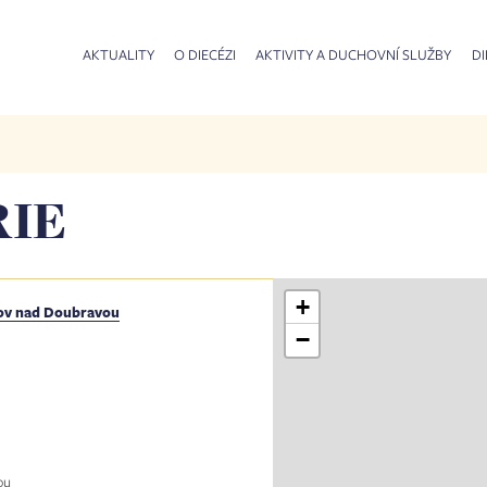
AKTUALITY
O DIECÉZI
AKTIVITY A DUCHOVNÍ SLUŽBY
DI
RIE
+
nov nad Doubravou
−
ou