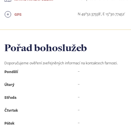
N 49°52.37558', E 15°30.77452'
GPS
Pořad bohoslužeb
Doporučujeme ověření zveřejněných informací na kontaktech farnosti.
–
Pondělí
–
Úterý
–
Středa
–
Čtvrtek
–
Pátek