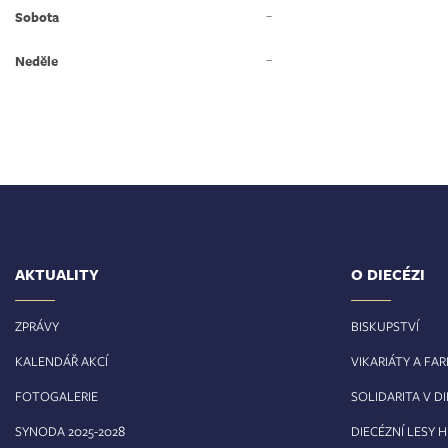
–
Sobota
–
Neděle
AKTUALITY
O DIECÉZI
ZPRÁVY
BISKUPSTVÍ
KALENDÁŘ AKCÍ
VIKARIÁTY A FA
FOTOGALERIE
SOLIDARITA V DI
8
SYNODA 2025-202
DIECÉZNÍ LESY 