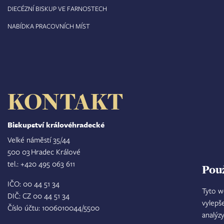
DIECÉZNÍ BISKUP VE FARNOSTECH
NABÍDKA PRACOVNÍCH MÍST
KONTAKT
Biskupství královéhradecké
Velké náměstí 35/44
500 03 Hradec Králové
tel.: +420 495 063 611
Pou
IČO: 00 44 51 34
Tyto w
DIČ: CZ 00 44 51 34
vylepš
Číslo účtu: 1006010044/5500
analýz