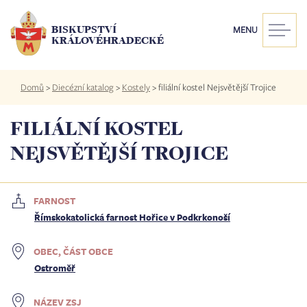
Přejít
k
BISKUPSTVÍ
MENU
hlavnímu
KRÁLOVÉHRADECKÉ
obsahu
Drobečková
Domů
>
Diecézní katalog
>
Kostely
>
filiální kostel Nejsvětější Trojice
navigace
FILIÁLNÍ KOSTEL
NEJSVĚTĚJŠÍ TROJICE
FARNOST
Římskokatolická farnost Hořice v Podkrkonoší
OBEC, ČÁST OBCE
Ostroměř
NÁZEV ZSJ