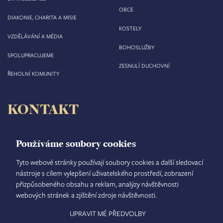
OBCE
DIAKONIE, CHARITA A MISIE
KOSTELY
VZDĚLÁVÁNÍ A MÉDIA
BOHOSLUŽBY
SPOLUPRACUJEME
ZESNULÍ DUCHOVNÍ
ŘEHOLNÍ KOMUNITY
KONTAKT
Biskupství královéhradecké
Velké náměstí 35/44
Používáme soubory cookies
500 03 Hradec Králové
tel.: +420 495 063 611
Tyto webové stránky používají soubory cookies a další sledovací
nástroje s cílem vylepšení uživatelského prostředí, zobrazení
IČO: 00 44 51 34
přizpůsobeného obsahu a reklam, analýzy návštěvnosti
DIČ: CZ 00 44 51 34
webových stránek a zjištění zdroje návštěvnosti.
Číslo účtu: 1006010044/5500
UPRAVIT MÉ PŘEDVOLBY
TISKOVÝ MLUVČÍ
INTRANET
MAPA STRÁNEK
GDPR
VYHLEDÁVÁNÍ