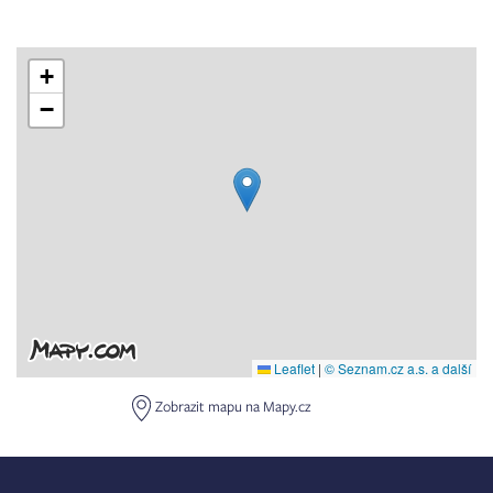
+
−
Leaflet
|
© Seznam.cz a.s. a další
Zobrazit mapu na Mapy.cz