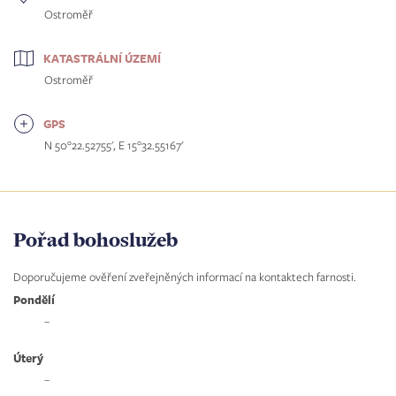
Ostroměř
KATASTRÁLNÍ ÚZEMÍ
Ostroměř
GPS
N 50°22.52755', E 15°32.55167'
Pořad bohoslužeb
Doporučujeme ověření zveřejněných informací na kontaktech farnosti.
Pondělí
–
Úterý
–