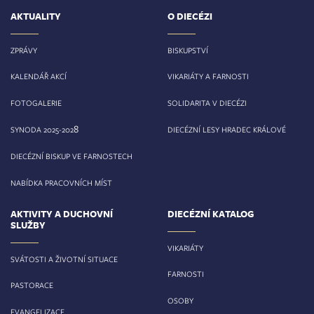
AKTUALITY
O DIECÉZI
ZPRÁVY
BISKUPSTVÍ
KALENDÁŘ AKCÍ
VIKARIÁTY A FARNOSTI
FOTOGALERIE
SOLIDARITA V DIECÉZI
8
SYNODA 2025-202
DIECÉZNÍ LESY HRADEC KRÁLOVÉ
DIECÉZNÍ BISKUP VE FARNOSTECH
NABÍDKA PRACOVNÍCH MÍST
AKTIVITY A DUCHOVNÍ
DIECÉZNÍ KATALOG
SLUŽBY
VIKARIÁTY
SVÁTOSTI A ŽIVOTNÍ SITUACE
FARNOSTI
PASTORACE
OSOBY
EVANGELIZACE