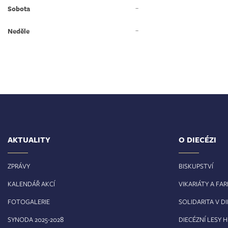
–
Sobota
–
Neděle
AKTUALITY
O DIECÉZI
ZPRÁVY
BISKUPSTVÍ
KALENDÁŘ AKCÍ
VIKARIÁTY A FA
FOTOGALERIE
SOLIDARITA V DI
8
SYNODA 2025-202
DIECÉZNÍ LESY 