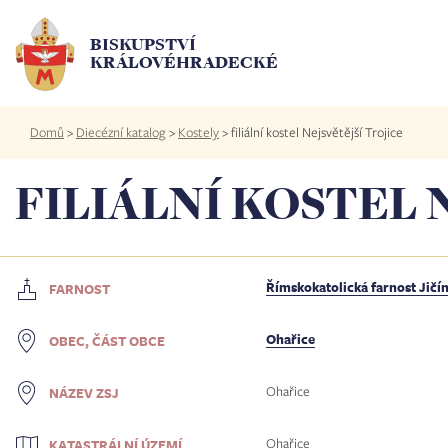
Přejít
k
BISKUPSTVÍ
hlavnímu
KRÁLOVÉHRADECKÉ
obsahu
Drobečková
Domů
>
Diecézní katalog
>
Kostely
>
filiální kostel Nejsvětější Trojice
navigace
FILIÁLNÍ KOSTEL 
Římskokatolická farnost Jičí
FARNOST
Ohařice
OBEC, ČÁST OBCE
Ohařice
NÁZEV ZSJ
Ohařice
KATASTRÁLNÍ ÚZEMÍ