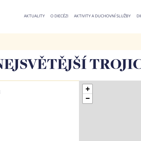
AKTUALITY
O DIECÉZI
AKTIVITY A DUCHOVNÍ SLUŽBY
DI
NEJSVĚTĚJŠÍ TROJI
+
n
−