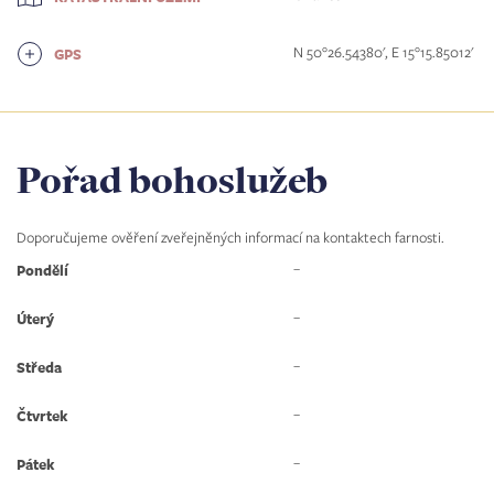
N 50°26.54380', E 15°15.85012'
GPS
Pořad bohoslužeb
Doporučujeme ověření zveřejněných informací na kontaktech farnosti.
–
Pondělí
–
Úterý
–
Středa
–
Čtvrtek
–
Pátek