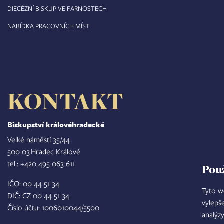
DIECÉZNÍ BISKUP VE FARNOSTECH
NABÍDKA PRACOVNÍCH MÍST
KONTAKT
Biskupství královéhradecké
Velké náměstí 35/44
500 03 Hradec Králové
tel.: +420 495 063 611
Pou
IČO: 00 44 51 34
Tyto w
DIČ: CZ 00 44 51 34
vylepš
Číslo účtu: 1006010044/5500
analýz