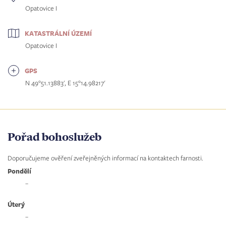
Opatovice I
KATASTRÁLNÍ ÚZEMÍ
Opatovice I
GPS
N 49°51.13883', E 15°14.98217'
Pořad bohoslužeb
Doporučujeme ověření zveřejněných informací na kontaktech farnosti.
Pondělí
–
Úterý
–