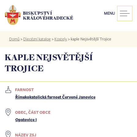
Přejít
k
BISKUPSTVÍ
MENU
hlavnímu
KRÁLOVÉHRADECKÉ
obsahu
Drobečková
Domů
>
Diecézní katalog
>
Kostely
>
kaple Nejsvětější Trojice
navigace
KAPLE NEJSVĚTĚJŠÍ
TROJICE
FARNOST
Římskokatolická farnost Červené Janovice
OBEC, ČÁST OBCE
Opatovice I
NÁZEV ZSJ