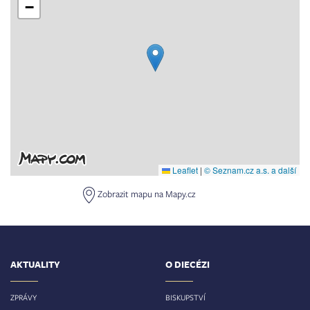
−
Leaflet
|
© Seznam.cz a.s. a další
Zobrazit mapu na Mapy.cz
AKTUALITY
O DIECÉZI
ZPRÁVY
BISKUPSTVÍ