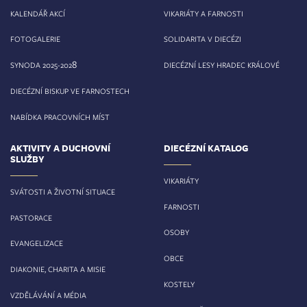
KALENDÁŘ AKCÍ
VIKARIÁTY A FARNOSTI
FOTOGALERIE
SOLIDARITA V DIECÉZI
8
SYNODA 2025-202
DIECÉZNÍ LESY HRADEC KRÁLOVÉ
DIECÉZNÍ BISKUP VE FARNOSTECH
NABÍDKA PRACOVNÍCH MÍST
AKTIVITY A DUCHOVNÍ
DIECÉZNÍ KATALOG
SLUŽBY
VIKARIÁTY
SVÁTOSTI A ŽIVOTNÍ SITUACE
FARNOSTI
PASTORACE
OSOBY
EVANGELIZACE
OBCE
DIAKONIE, CHARITA A MISIE
KOSTELY
VZDĚLÁVÁNÍ A MÉDIA