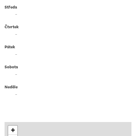
Středa
–
Čtvrtek
–
Pátek
–
Sobota
–
Neděle
–
+