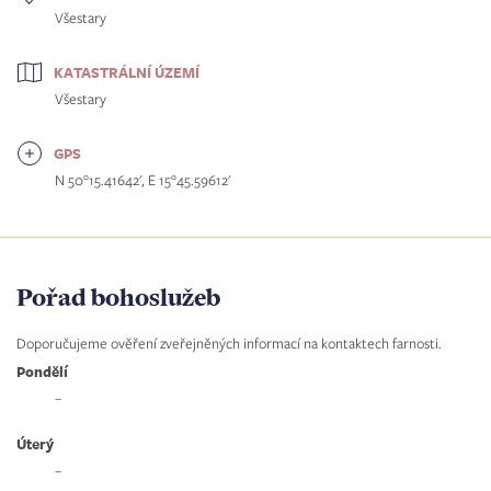
Všestary
KATASTRÁLNÍ ÚZEMÍ
Všestary
GPS
N 50°15.41642', E 15°45.59612'
Pořad bohoslužeb
Doporučujeme ověření zveřejněných informací na kontaktech farnosti.
Pondělí
–
Úterý
–