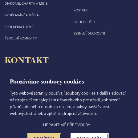
DIAKONIE, CHARITA A MISIE
KOSTELY
VZDĚLÁVÁNÍ A MÉDIA
BOHOSLUŽBY
SPOLUPRACUJEME
ZESNULÍ DUCHOVNÍ
ŘEHOLNÍ KOMUNITY
KONTAKT
Biskupství královéhradecké
Velké náměstí 35/44
Používáme soubory cookies
500 03 Hradec Králové
tel.: +420 495 063 611
Tyto webové stránky používají soubory cookies a další sledovací
nástroje s cílem vylepšení uživatelského prostředí, zobrazení
IČO: 00 44 51 34
přizpůsobeného obsahu a reklam, analýzy návštěvnosti
DIČ: CZ 00 44 51 34
webových stránek a zjištění zdroje návštěvnosti.
Číslo účtu: 1006010044/5500
UPRAVIT MÉ PŘEDVOLBY
TISKOVÝ MLUVČÍ
INTRANET
MAPA STRÁNEK
GDPR
VYHLEDÁVÁNÍ
FOOTER
NASTAVENÍ COOKIES
ADMINISTRACE