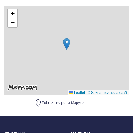
+
−
Leaflet
|
© Seznam.cz a.s. a další
Zobrazit mapu na Mapy.cz
AKTUALITY
O DIECÉZI