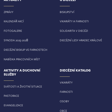
ZPRÁVY
BISKUPSTVÍ
KALENDÁŘ AKCÍ
VIKARIÁTY A FARNOSTI
FOTOGALERIE
SOLIDARITA V DIECÉZI
8
SYNODA 2025-202
DIECÉZNÍ LESY HRADEC KRÁLOVÉ
DIECÉZNÍ BISKUP VE FARNOSTECH
NABÍDKA PRACOVNÍCH MÍST
AKTIVITY A DUCHOVNÍ
DIECÉZNÍ KATALOG
SLUŽBY
VIKARIÁTY
SVÁTOSTI A ŽIVOTNÍ SITUACE
FARNOSTI
PASTORACE
OSOBY
EVANGELIZACE
OBCE