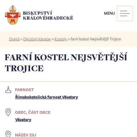
Přejít
k
BISKUPSTVÍ
MENU
hlavnímu
KRÁLOVÉHRADECKÉ
obsahu
Drobečková
Domů
>
Diecézní katalog
>
Kostely
>
farní kostel Nejsvětější Trojice
navigace
FARNÍ KOSTEL NEJSVĚTĚJŠÍ
TROJICE
FARNOST
Římskokatolická farnost Všestary
OBEC, ČÁST OBCE
Všestary
NÁZEV ZSJ