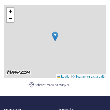
+
−
Leaflet
|
© Seznam.cz a.s. a další
Zobrazit mapu na Mapy.cz
AKTUALITY
O DIECÉZI