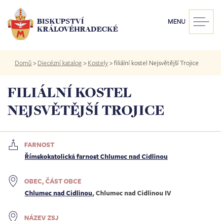
Přejít
k
BISKUPSTVÍ
MENU
hlavnímu
KRÁLOVÉHRADECKÉ
obsahu
Drobečková
Domů
>
Diecézní katalog
>
Kostely
>
filiální kostel Nejsvětější Trojice
navigace
FILIÁLNÍ KOSTEL
NEJSVĚTĚJŠÍ TROJICE
FARNOST
Římskokatolická farnost Chlumec nad Cidlinou
OBEC, ČÁST OBCE
Chlumec nad Cidlinou
, Chlumec nad Cidlinou IV
NÁZEV ZSJ