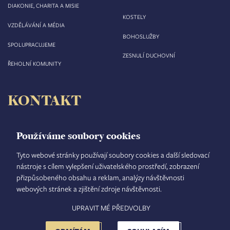
DIAKONIE, CHARITA A MISIE
KOSTELY
VZDĚLÁVÁNÍ A MÉDIA
BOHOSLUŽBY
SPOLUPRACUJEME
ZESNULÍ DUCHOVNÍ
ŘEHOLNÍ KOMUNITY
KONTAKT
Biskupství královéhradecké
Velké náměstí 35/44
Používáme soubory cookies
500 03 Hradec Králové
tel.: +420 495 063 611
Tyto webové stránky používají soubory cookies a další sledovací
nástroje s cílem vylepšení uživatelského prostředí, zobrazení
IČO: 00 44 51 34
přizpůsobeného obsahu a reklam, analýzy návštěvnosti
DIČ: CZ 00 44 51 34
webových stránek a zjištění zdroje návštěvnosti.
Číslo účtu: 1006010044/5500
UPRAVIT MÉ PŘEDVOLBY
TISKOVÝ MLUVČÍ
INTRANET
MAPA STRÁNEK
GDPR
VYHLEDÁVÁNÍ
FOOTER
NASTAVENÍ COOKIES
ADMINISTRACE