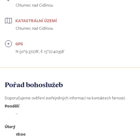
Chlumec nad Cidlinou
KATASTRÁLNÍ ÚZEMÍ
Chlumec nad Cidlinou
GPS
N 50°9.37278', E 15°27.40358'
Pořad bohoslužeb
Doporučujeme ověření zveřejněných informací na kontaktech farnosti.
Pondělí
–
Úterý
18:00