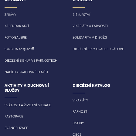
ZPRÁVY
BISKUPSTVÍ
KALENDÁŘ AKCÍ
VIKARIÁTY A FARNOSTI
FOTOGALERIE
SOLIDARITA V DIECÉZI
8
SYNODA 2025-202
DIECÉZNÍ LESY HRADEC KRÁLOVÉ
DIECÉZNÍ BISKUP VE FARNOSTECH
NABÍDKA PRACOVNÍCH MÍST
AKTIVITY A DUCHOVNÍ
DIECÉZNÍ KATALOG
SLUŽBY
VIKARIÁTY
SVÁTOSTI A ŽIVOTNÍ SITUACE
FARNOSTI
PASTORACE
OSOBY
EVANGELIZACE
OBCE