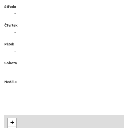
Středa
–
Čtvrtek
–
Pátek
–
Sobota
–
Neděle
–
+