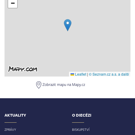
−
Leaflet
|
© Seznam.cz a.s. a další
Zobrazit mapu na Mapy.cz
AKTUALITY
O DIECÉZI
ZPRÁVY
BISKUPSTVÍ