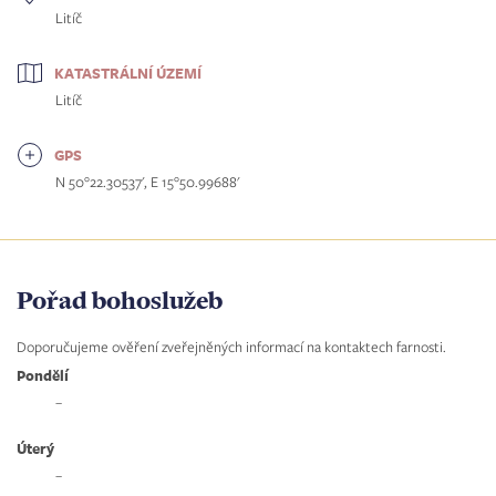
Litíč
KATASTRÁLNÍ ÚZEMÍ
Litíč
GPS
N 50°22.30537', E 15°50.99688'
Pořad bohoslužeb
Doporučujeme ověření zveřejněných informací na kontaktech farnosti.
Pondělí
–
Úterý
–