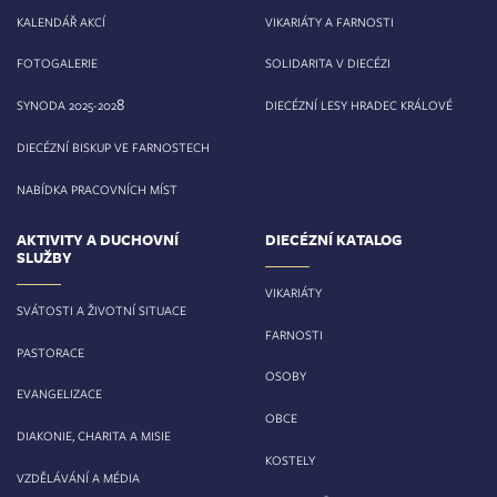
KALENDÁŘ AKCÍ
VIKARIÁTY A FARNOSTI
FOTOGALERIE
SOLIDARITA V DIECÉZI
8
SYNODA 2025-202
DIECÉZNÍ LESY HRADEC KRÁLOVÉ
DIECÉZNÍ BISKUP VE FARNOSTECH
NABÍDKA PRACOVNÍCH MÍST
AKTIVITY A DUCHOVNÍ
DIECÉZNÍ KATALOG
SLUŽBY
VIKARIÁTY
SVÁTOSTI A ŽIVOTNÍ SITUACE
FARNOSTI
PASTORACE
OSOBY
EVANGELIZACE
OBCE
DIAKONIE, CHARITA A MISIE
KOSTELY
VZDĚLÁVÁNÍ A MÉDIA