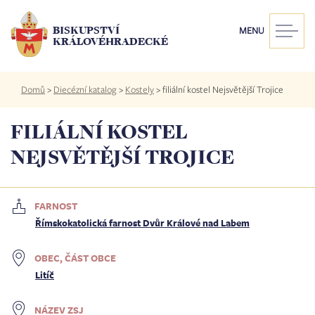
Přejít
k
BISKUPSTVÍ
MENU
hlavnímu
KRÁLOVÉHRADECKÉ
obsahu
Drobečková
Domů
>
Diecézní katalog
>
Kostely
>
filiální kostel Nejsvětější Trojice
navigace
FILIÁLNÍ KOSTEL
NEJSVĚTĚJŠÍ TROJICE
FARNOST
Římskokatolická farnost Dvůr Králové nad Labem
OBEC, ČÁST OBCE
Litíč
NÁZEV ZSJ