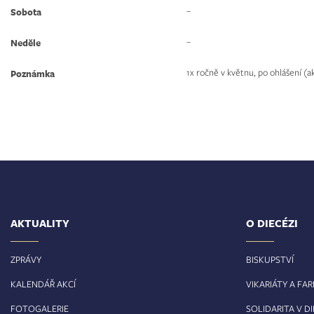
–
Sobota
–
Neděle
1x ročně v květnu, po ohlášení (a
Poznámka
AKTUALITY
O DIECÉZI
ZPRÁVY
BISKUPSTVÍ
KALENDÁŘ AKCÍ
VIKARIÁTY A FA
FOTOGALERIE
SOLIDARITA V DI