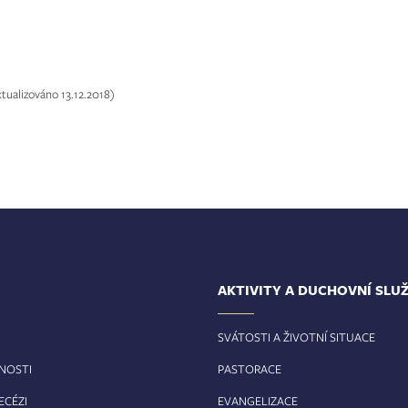
ktualizováno 13.12.2018)
AKTIVITY A DUCHOVNÍ SLU
SVÁTOSTI A ŽIVOTNÍ SITUACE
RNOSTI
PASTORACE
ECÉZI
EVANGELIZACE