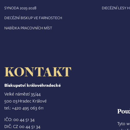
8
SYNODA 2025-202
DIECÉZNÍ LESY 
DIECÉZNÍ BISKUP VE FARNOSTECH
NABÍDKA PRACOVNÍCH MÍST
KONTAKT
Biskupství královéhradecké
Velké náměstí 35/44
500 03 Hradec Králové
tel.: +420 495 063 611
Pou
IČO: 00 44 51 34
Tyto w
DIČ: CZ 00 44 51 34