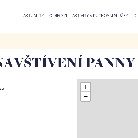
AKTUALITY
O DIECÉZI
AKTIVITY A DUCHOVNÍ SLUŽBY
DI
 NAVŠTÍVENÍ PANNY
+
ce
−