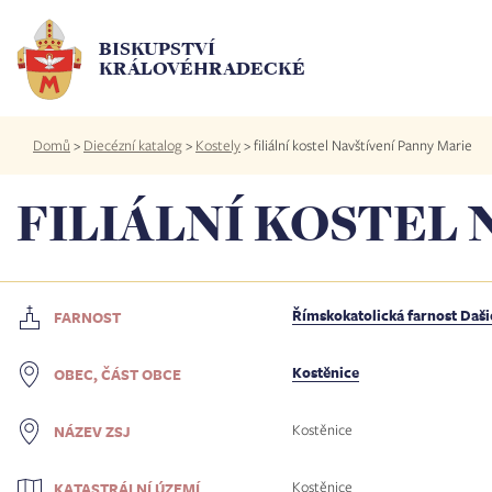
Přejít
k
BISKUPSTVÍ
hlavnímu
KRÁLOVÉHRADECKÉ
obsahu
Drobečková
Domů
>
Diecézní katalog
>
Kostely
>
filiální kostel Navštívení Panny Marie
navigace
FILIÁLNÍ KOSTEL
Římskokatolická farnost Daši
FARNOST
Kostěnice
OBEC, ČÁST OBCE
Kostěnice
NÁZEV ZSJ
Kostěnice
KATASTRÁLNÍ ÚZEMÍ