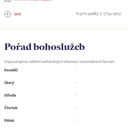
N 50°0.40883', E 15°54.15613'
GPS
Pořad bohoslužeb
Doporučujeme ověření zveřejněných informací na kontaktech farnosti.
–
Pondělí
–
Úterý
–
Středa
–
Čtvrtek
–
Pátek