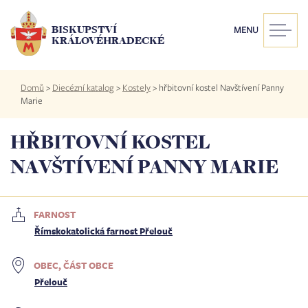
Přejít
k
BISKUPSTVÍ
MENU
hlavnímu
KRÁLOVÉHRADECKÉ
obsahu
Drobečková
Domů
>
Diecézní katalog
>
Kostely
>
hřbitovní kostel Navštívení Panny
navigace
Marie
HŘBITOVNÍ KOSTEL
NAVŠTÍVENÍ PANNY MARIE
FARNOST
Římskokatolická farnost Přelouč
OBEC, ČÁST OBCE
Přelouč