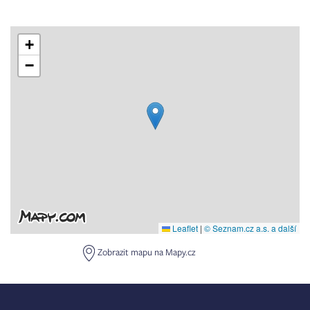
+
−
Leaflet
|
© Seznam.cz a.s. a další
Zobrazit mapu na Mapy.cz