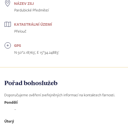
NÁZEV ZSJ
Pardubické Předměstí
KATASTRÁLNÍ ÚZEMÍ
Přelouč
GPS
N 50°2.18763', E 15°34.24883'
Pořad bohoslužeb
Doporučujeme ověření zveřejněných informací na kontaktech farnosti.
Pondělí
–
Úterý
–