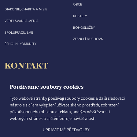
OBCE
DIAKONIE, CHARITA A MISIE
KOSTELY
VZDĚLÁVÁNÍ A MÉDIA
BOHOSLUŽBY
SPOLUPRACUJEME
ZESNULÍ DUCHOVNÍ
ŘEHOLNÍ KOMUNITY
KONTAKT
Biskupství královéhradecké
Velké náměstí 35/44
Používáme soubory cookies
500 03 Hradec Králové
tel.: +420 495 063 611
Tyto webové stránky používají soubory cookies a další sledovací
nástroje s cílem vylepšení uživatelského prostředí, zobrazení
IČO: 00 44 51 34
přizpůsobeného obsahu a reklam, analýzy návštěvnosti
DIČ: CZ 00 44 51 34
webových stránek a zjištění zdroje návštěvnosti.
Číslo účtu: 1006010044/5500
UPRAVIT MÉ PŘEDVOLBY
TISKOVÝ MLUVČÍ
INTRANET
MAPA STRÁNEK
GDPR
VYHLEDÁVÁNÍ
FOOTER