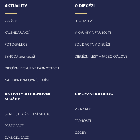
AKTUALITY
O DIECÉZI
ZPRÁVY
BISKUPSTVÍ
KALENDÁŘ AKCÍ
VIKARIÁTY A FARNOSTI
FOTOGALERIE
SOLIDARITA V DIECÉZI
8
SYNODA 2025-202
DIECÉZNÍ LESY HRADEC KRÁLOVÉ
DIECÉZNÍ BISKUP VE FARNOSTECH
NABÍDKA PRACOVNÍCH MÍST
AKTIVITY A DUCHOVNÍ
DIECÉZNÍ KATALOG
SLUŽBY
VIKARIÁTY
SVÁTOSTI A ŽIVOTNÍ SITUACE
FARNOSTI
PASTORACE
OSOBY
EVANGELIZACE