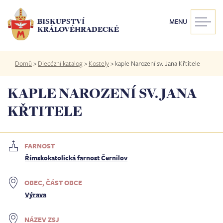
Přejít
k
BISKUPSTVÍ
MENU
hlavnímu
KRÁLOVÉHRADECKÉ
obsahu
Drobečková
Domů
>
Diecézní katalog
>
Kostely
>
kaple Narození sv. Jana Křtitele
navigace
KAPLE NAROZENÍ SV. JANA
KŘTITELE
FARNOST
Římskokatolická farnost Černilov
OBEC, ČÁST OBCE
Výrava
NÁZEV ZSJ