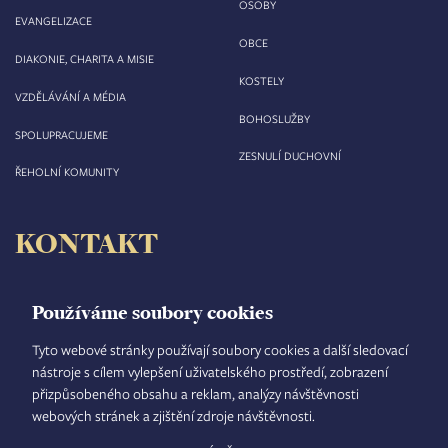
OSOBY
EVANGELIZACE
OBCE
DIAKONIE, CHARITA A MISIE
KOSTELY
VZDĚLÁVÁNÍ A MÉDIA
BOHOSLUŽBY
SPOLUPRACUJEME
ZESNULÍ DUCHOVNÍ
ŘEHOLNÍ KOMUNITY
KONTAKT
Biskupství královéhradecké
Velké náměstí 35/44
Používáme soubory cookies
500 03 Hradec Králové
tel.: +420 495 063 611
Tyto webové stránky používají soubory cookies a další sledovací
nástroje s cílem vylepšení uživatelského prostředí, zobrazení
IČO: 00 44 51 34
přizpůsobeného obsahu a reklam, analýzy návštěvnosti
DIČ: CZ 00 44 51 34
webových stránek a zjištění zdroje návštěvnosti.
Číslo účtu: 1006010044/5500