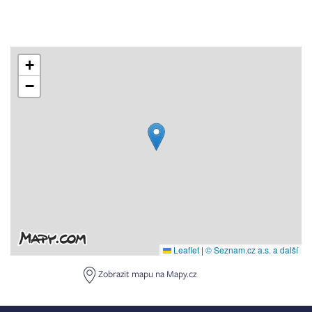
+
−
Leaflet
|
© Seznam.cz a.s. a další
Zobrazit mapu na Mapy.cz