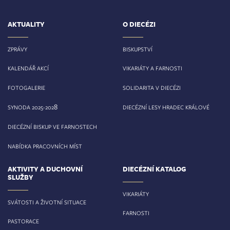
AKTUALITY
O DIECÉZI
ZPRÁVY
BISKUPSTVÍ
KALENDÁŘ AKCÍ
VIKARIÁTY A FARNOSTI
FOTOGALERIE
SOLIDARITA V DIECÉZI
8
SYNODA 2025-202
DIECÉZNÍ LESY HRADEC KRÁLOVÉ
DIECÉZNÍ BISKUP VE FARNOSTECH
NABÍDKA PRACOVNÍCH MÍST
AKTIVITY A DUCHOVNÍ
DIECÉZNÍ KATALOG
SLUŽBY
VIKARIÁTY
SVÁTOSTI A ŽIVOTNÍ SITUACE
FARNOSTI
PASTORACE