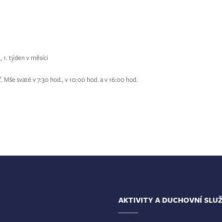
., 1. týden v měsíci
ť. Mše svaté v 7:30 hod., v 10:00 hod. a v 16:00 hod.
AKTIVITY A DUCHOVNÍ SLU