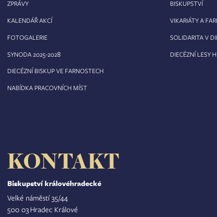
ZPRÁVY
BISKUPSTVÍ
KALENDÁŘ AKCÍ
VIKARIÁTY A FA
FOTOGALERIE
SOLIDARITA V DI
8
SYNODA 2025-202
DIECÉZNÍ LESY 
DIECÉZNÍ BISKUP VE FARNOSTECH
NABÍDKA PRACOVNÍCH MÍST
KONTAKT
Biskupství královéhradecké
Velké náměstí 35/44
500 03 Hradec Králové