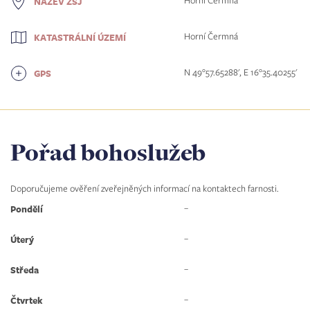
Horní Čermná
NÁZEV ZSJ
Horní Čermná
KATASTRÁLNÍ ÚZEMÍ
N 49°57.65288', E 16°35.40255'
GPS
Pořad bohoslužeb
Doporučujeme ověření zveřejněných informací na kontaktech farnosti.
–
Pondělí
–
Úterý
–
Středa
–
Čtvrtek