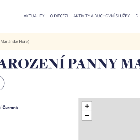
AKTUALITY
O DIECÉZI
AKTIVITY A DUCHOVNÍ SLUŽBY
DI
a Mariánské Hoře)
AROZENÍ PANNY MA
)
+
ní Čermná
−