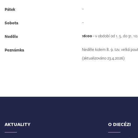
–
Pátek
–
Sobota
16:00
- v období od 1. 5. do 31. 10
Neděle
Neděle kolem 8. 9. tzv. velká pou
Poznámka
(aktualizováno 23.4.2026)
AKTUALITY
O DIECÉZI