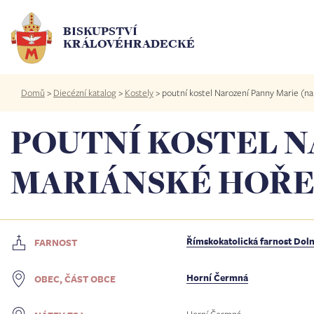
Přejít
k
BISKUPSTVÍ
hlavnímu
KRÁLOVÉHRADECKÉ
obsahu
Drobečková
Domů
>
Diecézní katalog
>
Kostely
>
poutní kostel Narození Panny Marie (n
navigace
POUTNÍ KOSTEL N
MARIÁNSKÉ HOŘE
Římskokatolická farnost Dol
FARNOST
Horní Čermná
OBEC, ČÁST OBCE