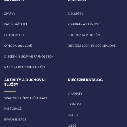
ZPRÁVY
BISKUPSTVÍ
KALENDÁŘ AKCÍ
VIKARIÁTY A FARNOSTI
FOTOGALERIE
SOLIDARITA V DIECÉZI
8
SYNODA 2025-202
DIECÉZNÍ LESY HRADEC KRÁLOVÉ
DIECÉZNÍ BISKUP VE FARNOSTECH
NABÍDKA PRACOVNÍCH MÍST
AKTIVITY A DUCHOVNÍ
DIECÉZNÍ KATALOG
SLUŽBY
VIKARIÁTY
SVÁTOSTI A ŽIVOTNÍ SITUACE
FARNOSTI
PASTORACE
OSOBY
EVANGELIZACE
OBCE