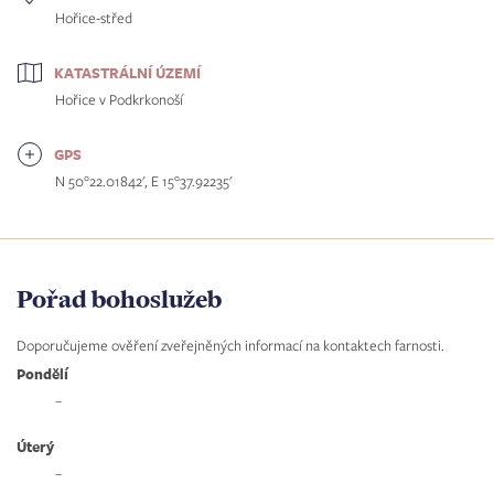
Hořice-střed
KATASTRÁLNÍ ÚZEMÍ
Hořice v Podkrkonoší
GPS
N 50°22.01842', E 15°37.92235'
Pořad bohoslužeb
Doporučujeme ověření zveřejněných informací na kontaktech farnosti.
Pondělí
–
Úterý
–