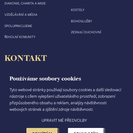
DIAKONIE, CHARITA A MISIE
KOSTELY
VZDĚLÁVÁNÍ A MÉDIA
BOHOSLUŽBY
SPOLUPRACUJEME
ZESNULÍ DUCHOVNÍ
ŘEHOLNÍ KOMUNITY
KONTAKT
Biskupství královéhradecké
Velké náměstí 35/44
Používáme soubory cookies
500 03 Hradec Králové
tel.: +420 495 063 611
Tyto webové stránky používají soubory cookies a další sledovací
nástroje s cílem vylepšení uživatelského prostředí, zobrazení
IČO: 00 44 51 34
přizpůsobeného obsahu a reklam, analýzy návštěvnosti
DIČ: CZ 00 44 51 34
webových stránek a zjištění zdroje návštěvnosti.
Číslo účtu: 1006010044/5500
UPRAVIT MÉ PŘEDVOLBY
TISKOVÝ MLUVČÍ
INTRANET
MAPA STRÁNEK
GDPR
VYHLEDÁVÁNÍ
FOOTER
NASTAVENÍ COOKIES
ADMINISTRACE