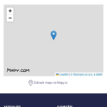
+
−
Leaflet
|
© Seznam.cz a.s. a další
Zobrazit mapu na Mapy.cz
AKTUALITY
O DIECÉZI