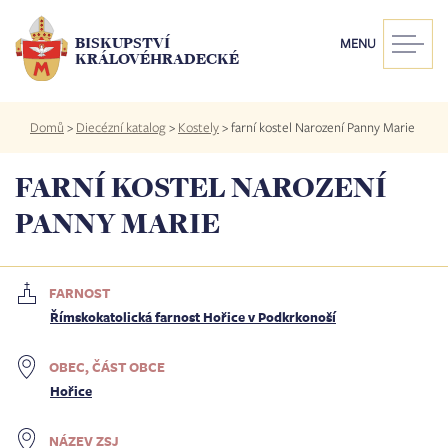
Přejít
k
BISKUPSTVÍ
MENU
hlavnímu
KRÁLOVÉHRADECKÉ
obsahu
Drobečková
Domů
>
Diecézní katalog
>
Kostely
>
farní kostel Narození Panny Marie
navigace
FARNÍ KOSTEL NAROZENÍ
PANNY MARIE
FARNOST
Římskokatolická farnost Hořice v Podkrkonoší
OBEC, ČÁST OBCE
Hořice
NÁZEV ZSJ