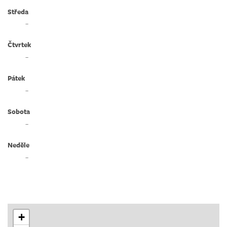
Středa
–
Čtvrtek
–
Pátek
–
Sobota
–
Neděle
–
+