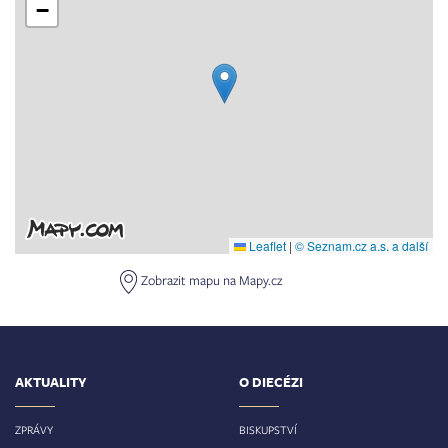
−
Leaflet
|
© Seznam.cz a.s. a další
Zobrazit mapu na Mapy.cz
AKTUALITY
O DIECÉZI
ZPRÁVY
BISKUPSTVÍ