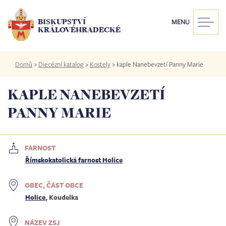
Přejít
k
BISKUPSTVÍ
MENU
hlavnímu
KRÁLOVÉHRADECKÉ
obsahu
Drobečková
Domů
>
Diecézní katalog
>
Kostely
>
kaple Nanebevzetí Panny Marie
navigace
KAPLE NANEBEVZETÍ
PANNY MARIE
FARNOST
Římskokatolická farnost Holice
OBEC, ČÁST OBCE
Holice
, Koudelka
NÁZEV ZSJ