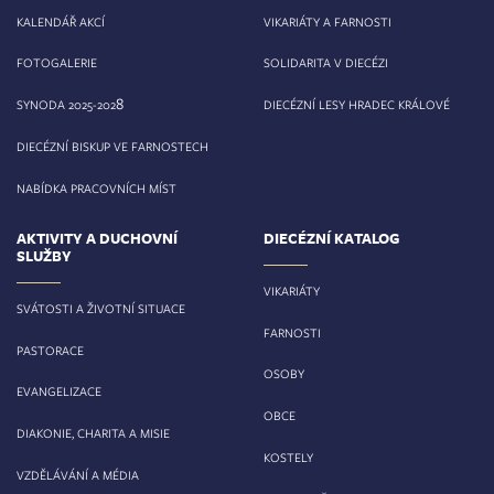
KALENDÁŘ AKCÍ
VIKARIÁTY A FARNOSTI
FOTOGALERIE
SOLIDARITA V DIECÉZI
8
SYNODA 2025-202
DIECÉZNÍ LESY HRADEC KRÁLOVÉ
DIECÉZNÍ BISKUP VE FARNOSTECH
NABÍDKA PRACOVNÍCH MÍST
AKTIVITY A DUCHOVNÍ
DIECÉZNÍ KATALOG
SLUŽBY
VIKARIÁTY
SVÁTOSTI A ŽIVOTNÍ SITUACE
FARNOSTI
PASTORACE
OSOBY
EVANGELIZACE
OBCE
DIAKONIE, CHARITA A MISIE
KOSTELY
VZDĚLÁVÁNÍ A MÉDIA