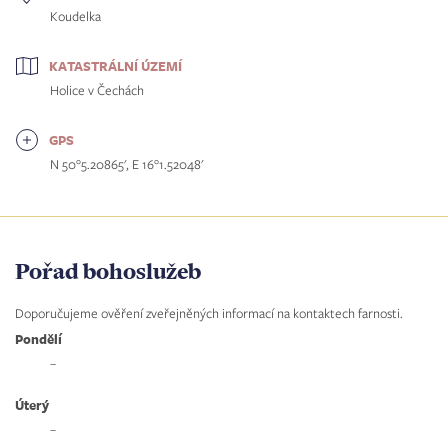
Koudelka
KATASTRÁLNÍ ÚZEMÍ
Holice v Čechách
GPS
N 50°5.20865', E 16°1.52048'
Pořad bohoslužeb
Doporučujeme ověření zveřejněných informací na kontaktech farnosti.
Pondělí
–
Úterý
–