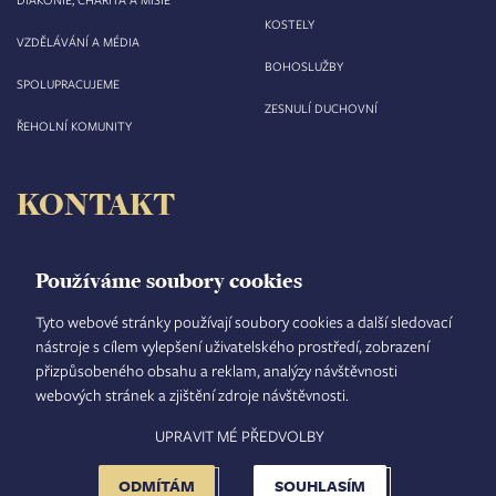
KOSTELY
VZDĚLÁVÁNÍ A MÉDIA
BOHOSLUŽBY
SPOLUPRACUJEME
ZESNULÍ DUCHOVNÍ
ŘEHOLNÍ KOMUNITY
KONTAKT
Biskupství královéhradecké
Velké náměstí 35/44
Používáme soubory cookies
500 03 Hradec Králové
tel.: +420 495 063 611
Tyto webové stránky používají soubory cookies a další sledovací
nástroje s cílem vylepšení uživatelského prostředí, zobrazení
IČO: 00 44 51 34
přizpůsobeného obsahu a reklam, analýzy návštěvnosti
DIČ: CZ 00 44 51 34
webových stránek a zjištění zdroje návštěvnosti.
Číslo účtu: 1006010044/5500
UPRAVIT MÉ PŘEDVOLBY
TISKOVÝ MLUVČÍ
INTRANET
MAPA STRÁNEK
GDPR
VYHLEDÁVÁNÍ
FOOTER
NASTAVENÍ COOKIES
ADMINISTRACE
ODMÍTÁM
SOUHLASÍM