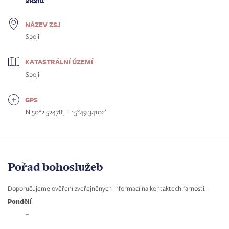
NÁZEV ZSJ
Spojil
KATASTRÁLNÍ ÚZEMÍ
Spojil
GPS
N 50°2.52478', E 15°49.34102'
Pořad bohoslužeb
Doporučujeme ověření zveřejněných informací na kontaktech farnosti.
Pondělí
–