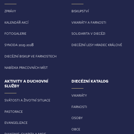
ZPRÁVY
BISKUPSTVÍ
KALENDÁŘ AKCÍ
VIKARIÁTY A FARNOSTI
FOTOGALERIE
SOLIDARITA V DIECÉZI
8
SYNODA 2025-202
DIECÉZNÍ LESY HRADEC KRÁLOVÉ
DIECÉZNÍ BISKUP VE FARNOSTECH
NABÍDKA PRACOVNÍCH MÍST
AKTIVITY A DUCHOVNÍ
DIECÉZNÍ KATALOG
SLUŽBY
VIKARIÁTY
SVÁTOSTI A ŽIVOTNÍ SITUACE
FARNOSTI
PASTORACE
OSOBY
EVANGELIZACE
OBCE
DIAKONIE, CHARITA A MISIE