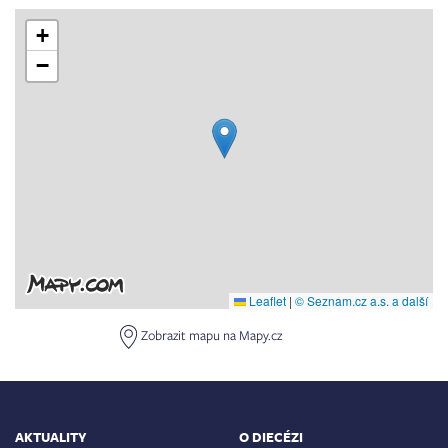
+
−
Leaflet
|
© Seznam.cz a.s. a další
Zobrazit mapu na Mapy.cz
AKTUALITY
O DIECÉZI