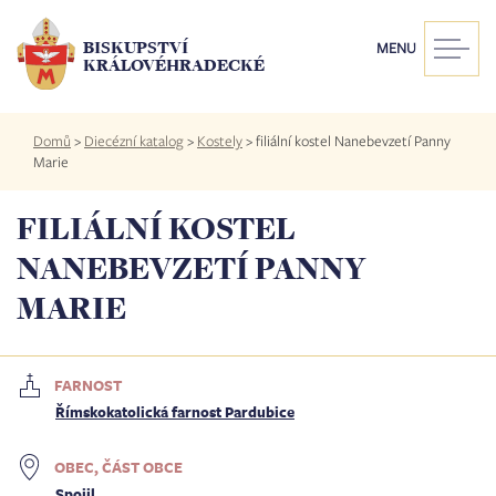
Přejít
k
BISKUPSTVÍ
MENU
hlavnímu
KRÁLOVÉHRADECKÉ
obsahu
Drobečková
Domů
>
Diecézní katalog
>
Kostely
>
filiální kostel Nanebevzetí Panny
navigace
Marie
FILIÁLNÍ KOSTEL
NANEBEVZETÍ PANNY
MARIE
FARNOST
Římskokatolická farnost Pardubice
OBEC, ČÁST OBCE
Spojil