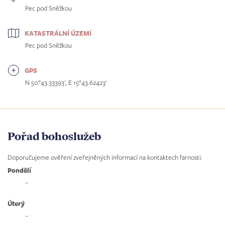
Pec pod Sněžkou
KATASTRÁLNÍ ÚZEMÍ
Pec pod Sněžkou
GPS
N 50°43.33393', E 15°43.62423'
Pořad bohoslužeb
Doporučujeme ověření zveřejněných informací na kontaktech farnosti.
Pondělí
–
Úterý
–