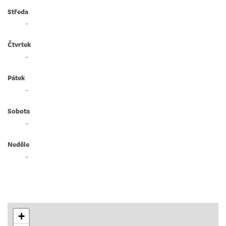
Středa
–
Čtvrtek
–
Pátek
–
Sobota
–
Neděle
–
+