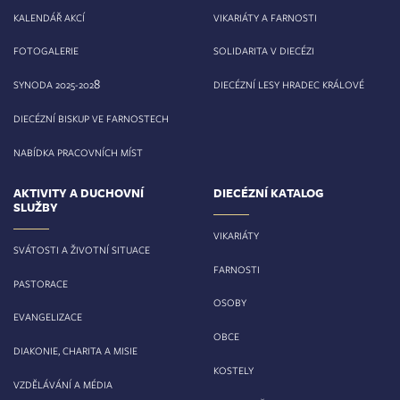
KALENDÁŘ AKCÍ
VIKARIÁTY A FARNOSTI
FOTOGALERIE
SOLIDARITA V DIECÉZI
8
SYNODA 2025-202
DIECÉZNÍ LESY HRADEC KRÁLOVÉ
DIECÉZNÍ BISKUP VE FARNOSTECH
NABÍDKA PRACOVNÍCH MÍST
AKTIVITY A DUCHOVNÍ
DIECÉZNÍ KATALOG
SLUŽBY
VIKARIÁTY
SVÁTOSTI A ŽIVOTNÍ SITUACE
FARNOSTI
PASTORACE
OSOBY
EVANGELIZACE
OBCE
DIAKONIE, CHARITA A MISIE
KOSTELY
VZDĚLÁVÁNÍ A MÉDIA