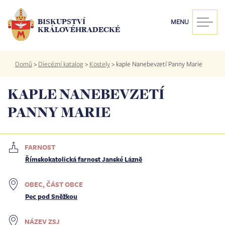
Přejít
k
BISKUPSTVÍ
MENU
hlavnímu
KRÁLOVÉHRADECKÉ
obsahu
Drobečková
Domů
>
Diecézní katalog
>
Kostely
>
kaple Nanebevzetí Panny Marie
navigace
KAPLE NANEBEVZETÍ
PANNY MARIE
FARNOST
Římskokatolická farnost Janské Lázně
OBEC, ČÁST OBCE
Pec pod Sněžkou
NÁZEV ZSJ