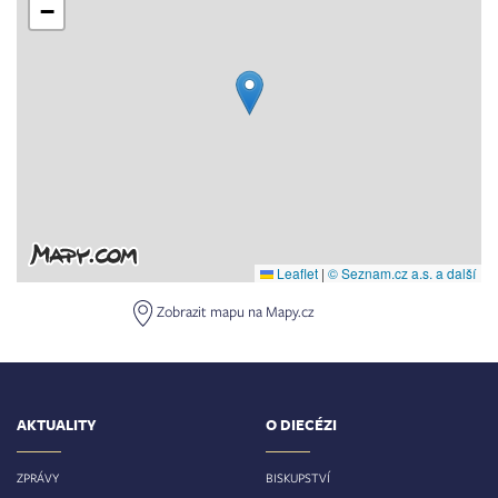
−
Leaflet
|
© Seznam.cz a.s. a další
Zobrazit mapu na Mapy.cz
AKTUALITY
O DIECÉZI
ZPRÁVY
BISKUPSTVÍ