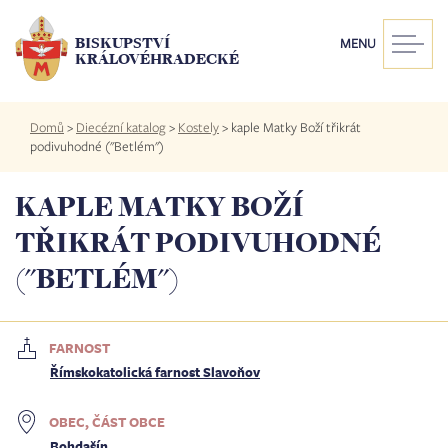
Přejít
k
BISKUPSTVÍ
MENU
hlavnímu
KRÁLOVÉHRADECKÉ
obsahu
Drobečková
Domů
>
Diecézní katalog
>
Kostely
>
kaple Matky Boží třikrát
navigace
podivuhodné ("Betlém")
KAPLE MATKY BOŽÍ
TŘIKRÁT PODIVUHODNÉ
("BETLÉM")
FARNOST
Římskokatolická farnost Slavoňov
OBEC, ČÁST OBCE
Bohdašín