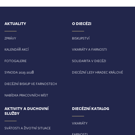
AKTUALITY
O DIECÉZI
ZPRÁVY
BISKUPSTVÍ
KALENDÁŘ AKCÍ
VIKARIÁTY A FARNOSTI
FOTOGALERIE
SOLIDARITA V DIECÉZI
8
SYNODA 2025-202
DIECÉZNÍ LESY HRADEC KRÁLOVÉ
DIECÉZNÍ BISKUP VE FARNOSTECH
NABÍDKA PRACOVNÍCH MÍST
AKTIVITY A DUCHOVNÍ
DIECÉZNÍ KATALOG
SLUŽBY
VIKARIÁTY
SVÁTOSTI A ŽIVOTNÍ SITUACE
FARNOSTI