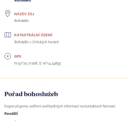
NÁZEV ZSJ
Bohdašín
KATASTRÁLNÍ ÚZEMÍ
Bohdašín v Orlických horách
GPS
N 50°20.71268', E 16°14.24835'
Pořad bohoslužeb
Doporučujeme ověření zveřejněných informací na kontaktech farnosti.
Pondělí
–