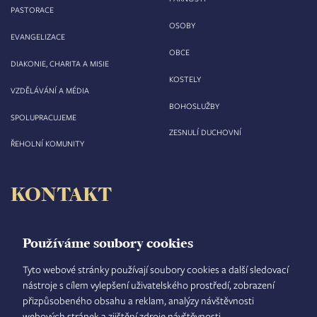
PASTORACE
OSOBY
EVANGELIZACE
OBCE
DIAKONIE, CHARITA A MISIE
KOSTELY
VZDĚLÁVÁNÍ A MÉDIA
BOHOSLUŽBY
SPOLUPRACUJEME
ZESNULÍ DUCHOVNÍ
ŘEHOLNÍ KOMUNITY
KONTAKT
Biskupství královéhradecké
Velké náměstí 35/44
Používáme soubory cookies
500 03 Hradec Králové
tel.: +420 495 063 611
Tyto webové stránky používají soubory cookies a další sledovací
nástroje s cílem vylepšení uživatelského prostředí, zobrazení
IČO: 00 44 51 34
přizpůsobeného obsahu a reklam, analýzy návštěvnosti
DIČ: CZ 00 44 51 34
webových stránek a zjištění zdroje návštěvnosti.
Číslo účtu: 1006010044/5500