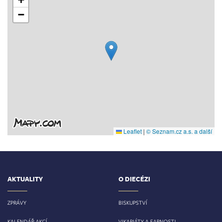
−
Leaflet
|
© Seznam.cz a.s. a další
AKTUALITY
O DIECÉZI
ZPRÁVY
BISKUPSTVÍ
KALENDÁŘ AKCÍ
VIKARIÁTY A FARNOSTI