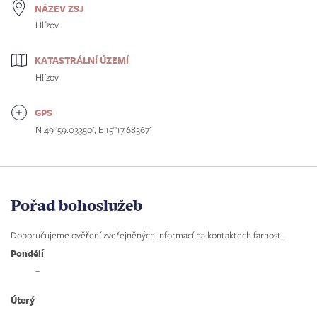
NÁZEV ZSJ
Hlízov
KATASTRÁLNÍ ÚZEMÍ
Hlízov
GPS
N 49°59.03350', E 15°17.68367'
Pořad bohoslužeb
Doporučujeme ověření zveřejněných informací na kontaktech farnosti.
Pondělí
–
Úterý
–