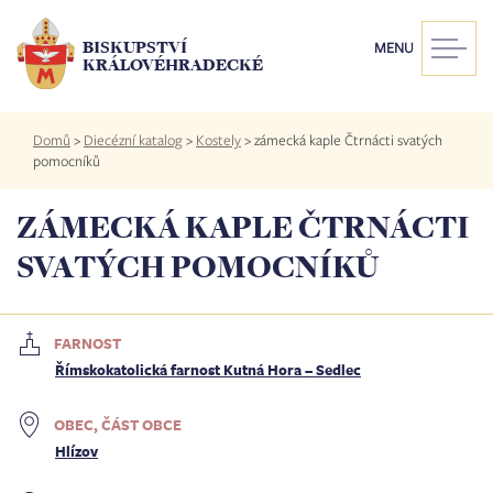
Přejít
k
BISKUPSTVÍ
MENU
hlavnímu
KRÁLOVÉHRADECKÉ
obsahu
Drobečková
Domů
>
Diecézní katalog
>
Kostely
>
zámecká kaple Čtrnácti svatých
navigace
pomocníků
ZÁMECKÁ KAPLE ČTRNÁCTI
SVATÝCH POMOCNÍKŮ
FARNOST
Římskokatolická farnost Kutná Hora – Sedlec
OBEC, ČÁST OBCE
Hlízov