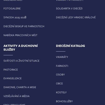
FOTOGALERIE
SOLIDARITA V DIECÉZI
8
SYNODA 2025-202
DIECÉZNÍ LESY HRADEC KRÁLOVÉ
DIECÉZNÍ BISKUP VE FARNOSTECH
NABÍDKA PRACOVNÍCH MÍST
AKTIVITY A DUCHOVNÍ
DIECÉZNÍ KATALOG
SLUŽBY
VIKARIÁTY
SVÁTOSTI A ŽIVOTNÍ SITUACE
FARNOSTI
PASTORACE
OSOBY
EVANGELIZACE
OBCE
DIAKONIE, CHARITA A MISIE
KOSTELY
VZDĚLÁVÁNÍ A MÉDIA
BOHOSLUŽBY
SPOLUPRACUJEME