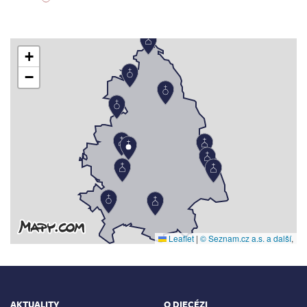
+
−
Leaflet
|
© Seznam.cz a.s. a další
,
AKTUALITY
O DIECÉZI