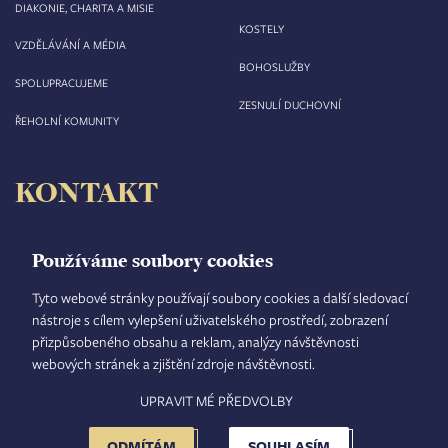
DIAKONIE, CHARITA A MISIE
KOSTELY
VZDĚLÁVÁNÍ A MÉDIA
BOHOSLUŽBY
SPOLUPRACUJEME
ZESNULÍ DUCHOVNÍ
ŘEHOLNÍ KOMUNITY
KONTAKT
Biskupství královéhradecké
Velké náměstí 35/44
Používáme soubory cookies
500 03 Hradec Králové
tel.: +420 495 063 611
Tyto webové stránky používají soubory cookies a další sledovací
nástroje s cílem vylepšení uživatelského prostředí, zobrazení
IČO: 00 44 51 34
přizpůsobeného obsahu a reklam, analýzy návštěvnosti
DIČ: CZ 00 44 51 34
webových stránek a zjištění zdroje návštěvnosti.
Číslo účtu: 1006010044/5500
UPRAVIT MÉ PŘEDVOLBY
TISKOVÝ MLUVČÍ
INTRANET
MAPA STRÁNEK
GDPR
VYHLEDÁVÁNÍ
FOOTER
NASTAVENÍ COOKIES
ADMINISTRACE
ODMÍTÁM
SOUHLASÍM