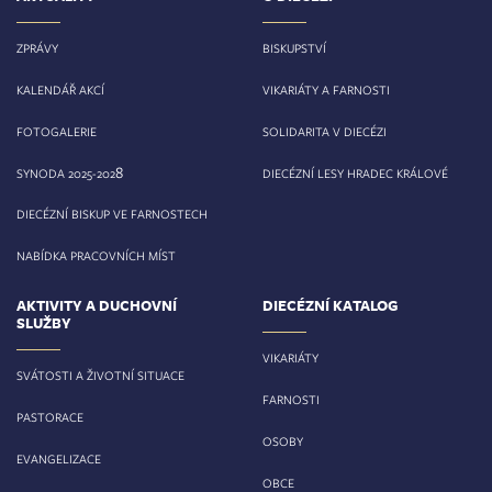
ZPRÁVY
BISKUPSTVÍ
KALENDÁŘ AKCÍ
VIKARIÁTY A FARNOSTI
FOTOGALERIE
SOLIDARITA V DIECÉZI
8
SYNODA 2025-202
DIECÉZNÍ LESY HRADEC KRÁLOVÉ
DIECÉZNÍ BISKUP VE FARNOSTECH
NABÍDKA PRACOVNÍCH MÍST
AKTIVITY A DUCHOVNÍ
DIECÉZNÍ KATALOG
SLUŽBY
VIKARIÁTY
SVÁTOSTI A ŽIVOTNÍ SITUACE
FARNOSTI
PASTORACE
OSOBY
EVANGELIZACE
OBCE