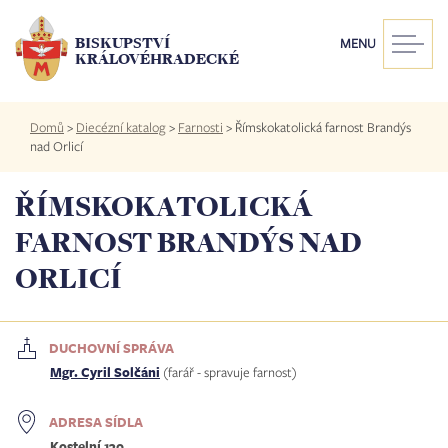
Přejít
k
BISKUPSTVÍ
MENU
hlavnímu
KRÁLOVÉHRADECKÉ
obsahu
Drobečková
Domů
>
Diecézní katalog
>
Farnosti
>
Římskokatolická farnost Brandýs
navigace
nad Orlicí
ŘÍMSKOKATOLICKÁ
FARNOST BRANDÝS NAD
ORLICÍ
DUCHOVNÍ SPRÁVA
Mgr. Cyril Solčáni
(farář - spravuje farnost)
ADRESA SÍDLA
Kostelní 130