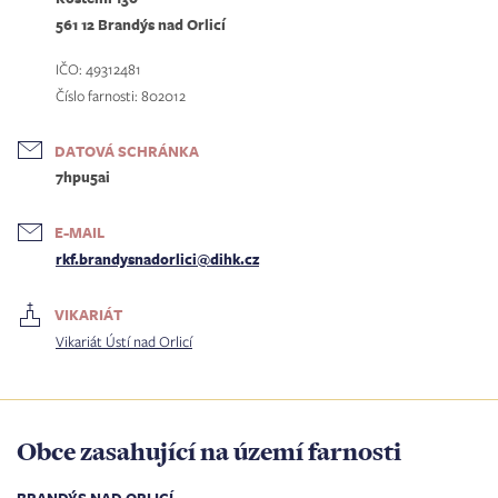
561 12 Brandýs nad Orlicí
IČO: 49312481
Číslo farnosti: 802012
DATOVÁ SCHRÁNKA
7hpu5ai
E-MAIL
rkf.brandysnadorlici@dihk.cz
VIKARIÁT
Vikariát Ústí nad Orlicí
Obce zasahující na území farnosti
BRANDÝS NAD ORLICÍ