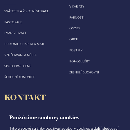
VIKARIÁTY
SVÁTOSTI A ŽIVOTNÍ SITUACE
FARNOSTI
PASTORACE
OSOBY
EVANGELIZACE
OBCE
DIAKONIE, CHARITA A MISIE
KOSTELY
VZDĚLÁVÁNÍ A MÉDIA
BOHOSLUŽBY
SPOLUPRACUJEME
ZESNULÍ DUCHOVNÍ
ŘEHOLNÍ KOMUNITY
KONTAKT
Biskupství královéhradecké
Velké náměstí 35/44
Používáme soubory cookies
500 03 Hradec Králové
tel.: +420 495 063 611
Tyto webové stránky používají soubory cookies a další sledovací