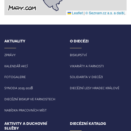
Leaflet
|
© Seznam.cz a.s. a další
,
AKTUALITY
O DIECÉZI
ZPRÁVY
BISKUPSTVÍ
KALENDÁŘ AKCÍ
VIKARIÁTY A FARNOSTI
FOTOGALERIE
SOLIDARITA V DIECÉZI
8
SYNODA 2025-202
DIECÉZNÍ LESY HRADEC KRÁLOVÉ
DIECÉZNÍ BISKUP VE FARNOSTECH
NABÍDKA PRACOVNÍCH MÍST
AKTIVITY A DUCHOVNÍ
DIECÉZNÍ KATALOG
SLUŽBY