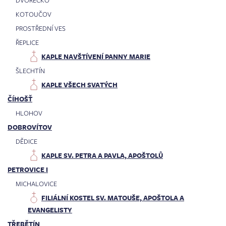
KOTOUČOV
PROSTŘEDNÍ VES
ŘEPLICE
KAPLE NAVŠTÍVENÍ PANNY MARIE
ŠLECHTÍN
KAPLE VŠECH SVATÝCH
ČÍHOŠŤ
HLOHOV
DOBROVÍTOV
DĚDICE
KAPLE SV. PETRA A PAVLA, APOŠTOLŮ
PETROVICE I
MICHALOVICE
FILIÁLNÍ KOSTEL SV. MATOUŠE, APOŠTOLA A
EVANGELISTY
TŘEBĚTÍN