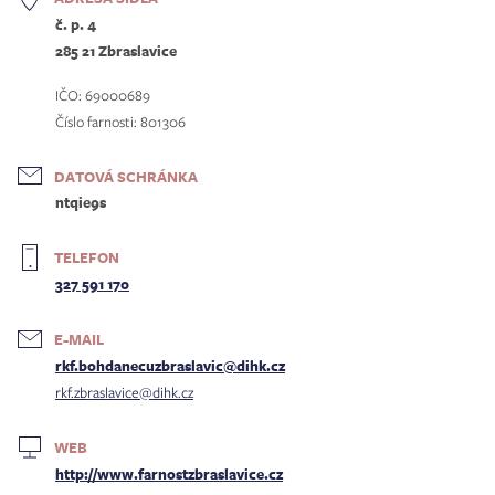
č. p. 4
285 21 Zbraslavice
IČO: 69000689
Číslo farnosti: 801306
DATOVÁ SCHRÁNKA
ntqie9s
TELEFON
327 591 170
E-MAIL
rkf.bohdanecuzbraslavic@dihk.cz
rkf.zbraslavice@dihk.cz
WEB
http://www.farnostzbraslavice.cz