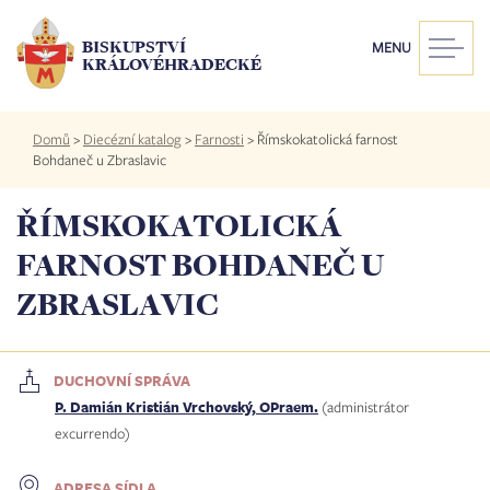
Přejít
k
BISKUPSTVÍ
MENU
hlavnímu
KRÁLOVÉHRADECKÉ
obsahu
Drobečková
Domů
>
Diecézní katalog
>
Farnosti
>
Římskokatolická farnost
navigace
Bohdaneč u Zbraslavic
ŘÍMSKOKATOLICKÁ
FARNOST BOHDANEČ U
ZBRASLAVIC
DUCHOVNÍ SPRÁVA
P. Damián Kristián Vrchovský, OPraem.
(administrátor
excurrendo)
ADRESA SÍDLA