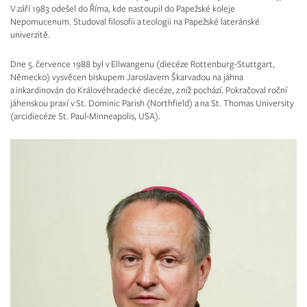
V září 1983 odešel do Říma, kde nastoupil do Papežské koleje
Nepomucenum. Studoval filosofii a teologii na Papežské lateránské
univerzitě.
Dne 5. července 1988 byl v Ellwangenu (diecéze Rottenburg-Stuttgart,
Německo) vysvěcen biskupem Jaroslavem Škarvadou na jáhna
a inkardinován do Královéhradecké diecéze, z níž pochází. Pokračoval roční
jáhenskou praxí v St. Dominic Parish (Northfield) a na St. Thomas University
(arcidiecéze St. Paul-Minneapolis, USA).