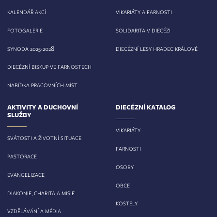
KALENDÁŘ AKCÍ
VIKARIÁTY A FARNOSTI
FOTOGALERIE
SOLIDARITA V DIECÉZI
8
SYNODA 2025-202
DIECÉZNÍ LESY HRADEC KRÁLOVÉ
DIECÉZNÍ BISKUP VE FARNOSTECH
NABÍDKA PRACOVNÍCH MÍST
AKTIVITY A DUCHOVNÍ
DIECÉZNÍ KATALOG
SLUŽBY
VIKARIÁTY
SVÁTOSTI A ŽIVOTNÍ SITUACE
FARNOSTI
PASTORACE
OSOBY
EVANGELIZACE
OBCE
DIAKONIE, CHARITA A MISIE
KOSTELY
VZDĚLÁVÁNÍ A MÉDIA