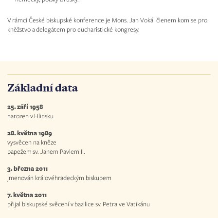
V rámci České biskupské konference je Mons. Jan Vokál členem komise pro
kněžstvo a delegátem pro eucharistické kongresy.
Základní data
25. září 1958
narozen v Hlinsku
28. května 1989
vysvěcen na kněze
papežem sv. Janem Pavlem II.
3. března 2011
jmenován královéhradeckým biskupem
7. května 2011
přijal biskupské svěcení v bazilice sv. Petra ve Vatikánu