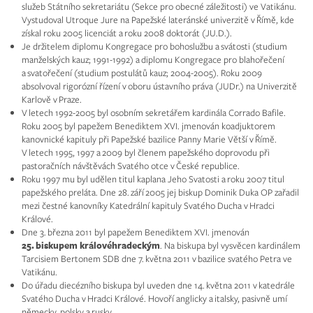
služeb Státního sekretariátu (Sekce pro obecné záležitosti) ve Vatikánu.
Vystudoval Utroque Jure na Papežské lateránské univerzitě v Římě, kde
získal roku 2005 licenciát a roku 2008 doktorát (JU.D.).
Je držitelem diplomu Kongregace pro bohoslužbu a svátosti (studium
manželských kauz; 1991-1992) a diplomu Kongregace pro blahořečení
a svatořečení (studium postulátů kauz; 2004-2005). Roku 2009
absolvoval rigorózní řízení v oboru ústavního práva (JUDr.) na Univerzitě
Karlově v Praze.
V letech 1992-2005 byl osobním sekretářem kardinála Corrado Bafile.
Roku 2005 byl papežem Benediktem XVI. jmenován koadjuktorem
kanovnické kapituly při Papežské bazilice Panny Marie Větší v Římě.
V letech 1995, 1997 a 2009 byl členem papežského doprovodu při
pastoračních návštěvách Svatého otce v České republice.
Roku 1997 mu byl udělen titul kaplana Jeho Svatosti a roku 2007 titul
papežského preláta. Dne 28. září 2005 jej biskup Dominik Duka OP zařadil
mezi čestné kanovníky Katedrální kapituly Svatého Ducha v Hradci
Králové.
Dne 3. března 2011 byl papežem Benediktem XVI. jmenován
25. biskupem královéhradeckým
. Na biskupa byl vysvěcen kardinálem
Tarcisiem Bertonem SDB dne 7. května 2011 v bazilice svatého Petra ve
Vatikánu.
Do úřadu diecézního biskupa byl uveden dne 14. května 2011 v katedrále
Svatého Ducha v Hradci Králové. Hovoří anglicky a italsky, pasivně umí
německy, polsky a rusky.