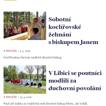
Sobotní
koclířovské
žehnání
s biskupem Janem
Z DIECÉZE
4. 5. 2026
Koclířovskou farnost navštívil diecézní biskup.
V Libici se poutníci
modlili za
duchovní povolání
Z DIECÉZE
25. 4. 2026
Pouť při svátku sv. Vojtěcha vedl diecézní biskup Mons. Jan Vokál.