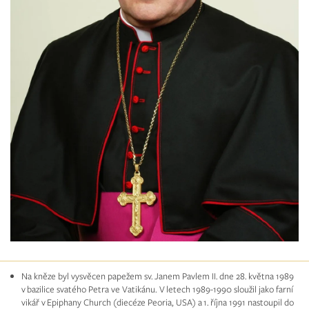
Na kněze byl vysvěcen papežem sv. Janem Pavlem II. dne 28. května 1989
v bazilice svatého Petra ve Vatikánu. V letech 1989-1990 sloužil jako farní
vikář v Epiphany Church (diecéze Peoria, USA) a 1. října 1991 nastoupil do