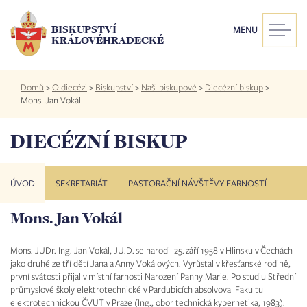
Přejít
k
BISKUPSTVÍ
MENU
hlavnímu
KRÁLOVÉHRADECKÉ
obsahu
Drobečková
Domů
>
O diecézi
>
Biskupství
>
Naši biskupové
>
Diecézní biskup
>
navigace
Mons. Jan Vokál
DIECÉZNÍ BISKUP
ÚVOD
SEKRETARIÁT
PASTORAČNÍ NÁVŠTĚVY FARNOSTÍ
Mons. Jan Vokál
Mons. JUDr. Ing. Jan Vokál, JU.D. se narodil 25. září 1958 v Hlinsku v Čechách
jako druhé ze tří dětí Jana a Anny Vokálových. Vyrůstal v křesťanské rodině,
první svátosti přijal v místní farnosti Narození Panny Marie. Po studiu Střední
průmyslové školy elektrotechnické v Pardubicích absolvoval Fakultu
elektrotechnickou ČVUT v Praze (Ing., obor technická kybernetika, 1983).