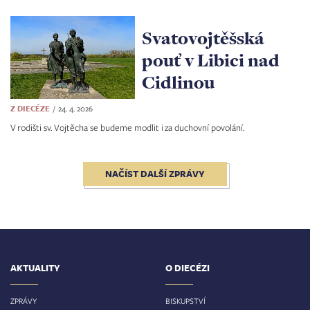
Svatovojtěšská
pouť v Libici nad
Cidlinou
Z DIECÉZE
24. 4. 2026
V rodišti sv. Vojtěcha se budeme modlit i za duchovní povolání.
NAČÍST DALŠÍ ZPRÁVY
AKTUALITY
O DIECÉZI
ZPRÁVY
BISKUPSTVÍ