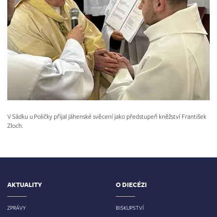
V Sádku u Poličky přijal jáhenské svěcení jako předstupeň kněžství František
Zloch.
AKTUALITY
O DIECÉZI
ZPRÁVY
BISKUPSTVÍ