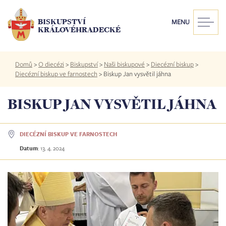
Přejít
k
BISKUPSTVÍ
MENU
hlavnímu
KRÁLOVÉHRADECKÉ
obsahu
Drobečková
Domů
>
O diecézi
>
Biskupství
>
Naši biskupové
>
Diecézní biskup
>
navigace
Diecézní biskup ve farnostech
>
Biskup Jan vysvětil jáhna
BISKUP JAN VYSVĚTIL JÁHNA
DIECÉZNÍ BISKUP VE FARNOSTECH
Datum
:
13. 4. 2024