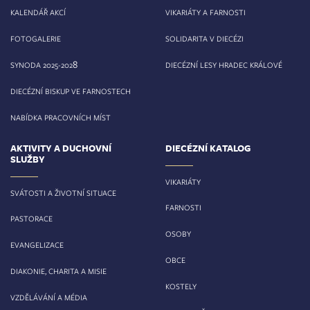
KALENDÁŘ AKCÍ
VIKARIÁTY A FARNOSTI
FOTOGALERIE
SOLIDARITA V DIECÉZI
8
SYNODA 2025-202
DIECÉZNÍ LESY HRADEC KRÁLOVÉ
DIECÉZNÍ BISKUP VE FARNOSTECH
NABÍDKA PRACOVNÍCH MÍST
AKTIVITY A DUCHOVNÍ
DIECÉZNÍ KATALOG
SLUŽBY
VIKARIÁTY
SVÁTOSTI A ŽIVOTNÍ SITUACE
FARNOSTI
PASTORACE
OSOBY
EVANGELIZACE
OBCE
DIAKONIE, CHARITA A MISIE
KOSTELY
VZDĚLÁVÁNÍ A MÉDIA