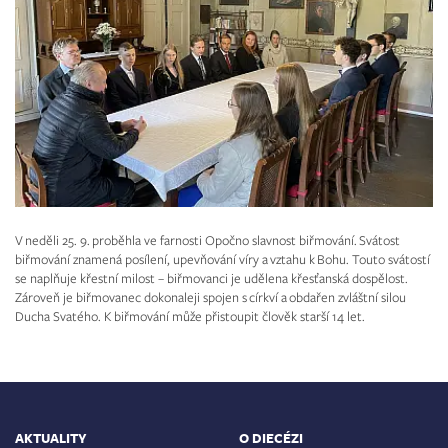
V neděli 25. 9. proběhla ve farnosti Opočno slavnost biřmování. Svátost
biřmování znamená posílení, upevňování víry a vztahu k Bohu. Touto svátostí
se naplňuje křestní milost – biřmovanci je udělena křesťanská dospělost.
Zároveň je biřmovanec dokonaleji spojen s církví a obdařen zvláštní silou
Ducha Svatého. K biřmování může přistoupit člověk starší 14 let.
AKTUALITY
O DIECÉZI