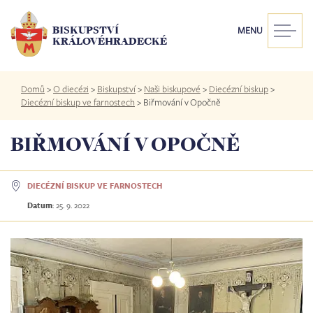
Přejít
k
BISKUPSTVÍ
MENU
hlavnímu
KRÁLOVÉHRADECKÉ
obsahu
Drobečková
Domů
>
O diecézi
>
Biskupství
>
Naši biskupové
>
Diecézní biskup
>
navigace
Diecézní biskup ve farnostech
>
Biřmování v Opočně
BIŘMOVÁNÍ V OPOČNĚ
DIECÉZNÍ BISKUP VE FARNOSTECH
Datum
:
25. 9. 2022