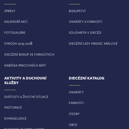
ZPRÁVY
BISKUPSTVÍ
KALENDÁŘ AKCÍ
VIKARIÁTY A FARNOSTI
FOTOGALERIE
SOLIDARITA V DIECÉZI
8
SYNODA 2025-202
DIECÉZNÍ LESY HRADEC KRÁLOVÉ
DIECÉZNÍ BISKUP VE FARNOSTECH
NABÍDKA PRACOVNÍCH MÍST
AKTIVITY A DUCHOVNÍ
DIECÉZNÍ KATALOG
SLUŽBY
VIKARIÁTY
SVÁTOSTI A ŽIVOTNÍ SITUACE
FARNOSTI
PASTORACE
OSOBY
EVANGELIZACE
OBCE