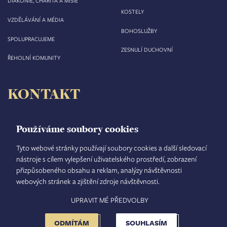
DIAKONIE, CHARITA A MISIE
KOSTELY
VZDĚLÁVÁNÍ A MÉDIA
BOHOSLUŽBY
SPOLUPRACUJEME
ZESNULÍ DUCHOVNÍ
ŘEHOLNÍ KOMUNITY
KONTAKT
Biskupství královéhradecké
Velké náměstí 35/44
Používáme soubory cookies
500 03 Hradec Králové
tel.: +420 495 063 611
Tyto webové stránky používají soubory cookies a další sledovací
nástroje s cílem vylepšení uživatelského prostředí, zobrazení
IČO: 00 44 51 34
přizpůsobeného obsahu a reklam, analýzy návštěvnosti
DIČ: CZ 00 44 51 34
webových stránek a zjištění zdroje návštěvnosti.
Číslo účtu: 1006010044/5500
UPRAVIT MÉ PŘEDVOLBY
TISKOVÝ MLUVČÍ
INTRANET
MAPA STRÁNEK
GDPR
VYHLEDÁVÁNÍ
FOOTER
NASTAVENÍ COOKIES
ADMINISTRACE
ODMÍTÁM
SOUHLASÍM