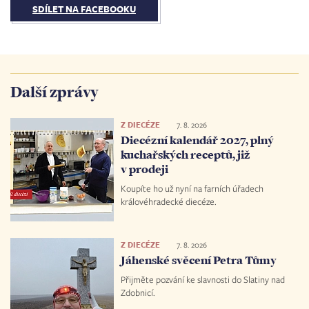
SDÍLET NA FACEBOOKU
Další zprávy
Z DIECÉZE
7. 8. 2026
Diecézní kalendář 2027, plný
kuchařských receptů, již
v prodeji
Koupíte ho už nyní na farních úřadech
královéhradecké diecéze.
Z DIECÉZE
7. 8. 2026
Jáhenské svěcení Petra Tůmy
Přijměte pozvání ke slavnosti do Slatiny nad
Zdobnicí.