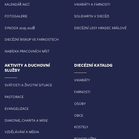
KALENDÁŘ AKCÍ
VIKARIÁTY A FARNOSTI
FOTOGALERIE
SOLIDARITA V DIECÉZI
8
SYNODA 2025-202
DIECÉZNÍ LESY HRADEC KRÁLOVÉ
DIECÉZNÍ BISKUP VE FARNOSTECH
NABÍDKA PRACOVNÍCH MÍST
AKTIVITY A DUCHOVNÍ
DIECÉZNÍ KATALOG
SLUŽBY
VIKARIÁTY
SVÁTOSTI A ŽIVOTNÍ SITUACE
FARNOSTI
PASTORACE
OSOBY
EVANGELIZACE
OBCE
DIAKONIE, CHARITA A MISIE
KOSTELY
VZDĚLÁVÁNÍ A MÉDIA
BOHOSLUŽBY