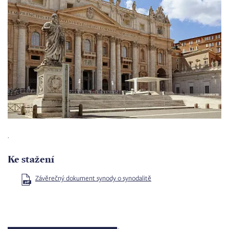
.
Ke stažení
Závěrečný dokument synody o synodalitě