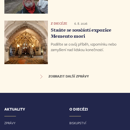
Z DIECÉZE
6. 8. 2026
Staňte se součástí expozice
Memento mori
Podělte se o svůj příběh, vzpomínku nebo
zamyšlení nad lidskou konečností.
ZOBRAZIT DALŠÍ ZPRÁVY
AKTUALITY
O DIECÉZI
ZPRÁVY
BISKUPSTVÍ