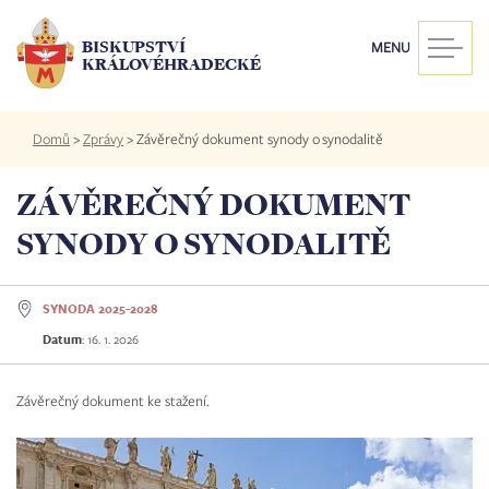
Přejít
k
BISKUPSTVÍ
MENU
hlavnímu
KRÁLOVÉHRADECKÉ
obsahu
Drobečková
Domů
>
Zprávy
>
Závěrečný dokument synody o synodalitě
navigace
ZÁVĚREČNÝ DOKUMENT
SYNODY O SYNODALITĚ
SYNODA 2025-2028
Datum
:
16. 1. 2026
Závěrečný dokument ke stažení.