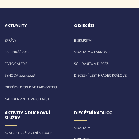
AKTUALITY
O DIECÉZI
ZPRÁVY
BISKUPSTVÍ
KALENDÁŘ AKCÍ
VIKARIÁTY A FARNOSTI
FOTOGALERIE
SOLIDARITA V DIECÉZI
8
SYNODA 2025-202
DIECÉZNÍ LESY HRADEC KRÁLOVÉ
DIECÉZNÍ BISKUP VE FARNOSTECH
NABÍDKA PRACOVNÍCH MÍST
AKTIVITY A DUCHOVNÍ
DIECÉZNÍ KATALOG
SLUŽBY
VIKARIÁTY
SVÁTOSTI A ŽIVOTNÍ SITUACE