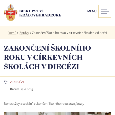
Přejít
k
BISKUPSTVÍ
MENU
hlavnímu
KRÁLOVÉHRADECKÉ
obsahu
Drobečková
Domů
>
Zprávy
>
Zakončení školního roku v církevních školách v diecézi
navigace
ZAKONČENÍ ŠKOLNÍHO
ROKU V CÍRKEVNÍCH
ŠKOLÁCH V DIECÉZI
Z DIECÉZE
Datum
:
27. 6. 2025
Bohoslužby a setkání k ukončení školního roku 2024/2025.