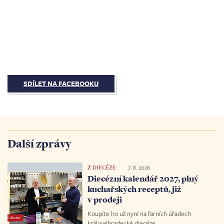
SDÍLET NA FACEBOOKU
Další zprávy
Z DIECÉZE
7. 8. 2026
Diecézní kalendář 2027, plný
kuchařských receptů, již
v prodeji
Koupíte ho už nyní na farních úřadech
královéhradecké diecéze.