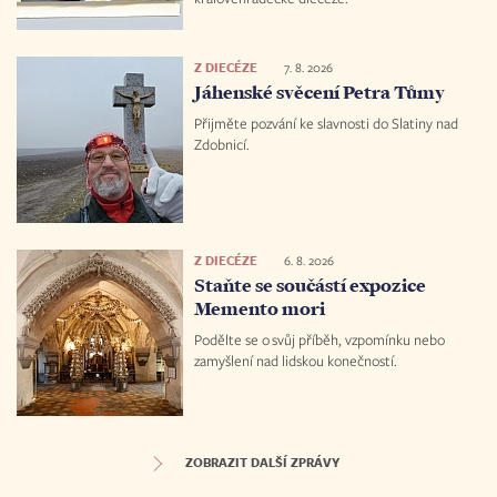
Z DIECÉZE
7. 8. 2026
Jáhenské svěcení Petra Tůmy
Přijměte pozvání ke slavnosti do Slatiny nad
Zdobnicí.
Z DIECÉZE
6. 8. 2026
Staňte se součástí expozice
Memento mori
Podělte se o svůj příběh, vzpomínku nebo
zamyšlení nad lidskou konečností.
ZOBRAZIT DALŠÍ ZPRÁVY