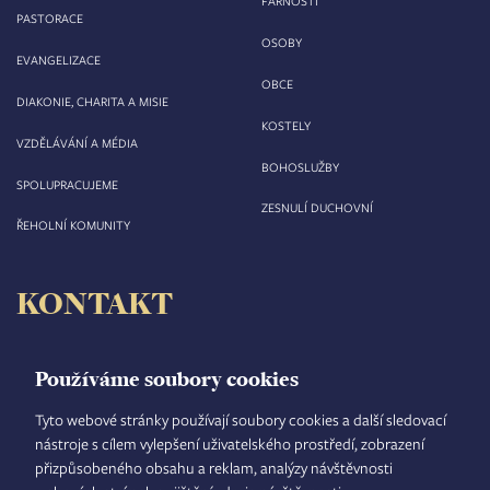
FARNOSTI
PASTORACE
OSOBY
EVANGELIZACE
OBCE
DIAKONIE, CHARITA A MISIE
KOSTELY
VZDĚLÁVÁNÍ A MÉDIA
BOHOSLUŽBY
SPOLUPRACUJEME
ZESNULÍ DUCHOVNÍ
ŘEHOLNÍ KOMUNITY
KONTAKT
Biskupství královéhradecké
Velké náměstí 35/44
Používáme soubory cookies
500 03 Hradec Králové
tel.: +420 495 063 611
Tyto webové stránky používají soubory cookies a další sledovací
nástroje s cílem vylepšení uživatelského prostředí, zobrazení
IČO: 00 44 51 34
přizpůsobeného obsahu a reklam, analýzy návštěvnosti
DIČ: CZ 00 44 51 34