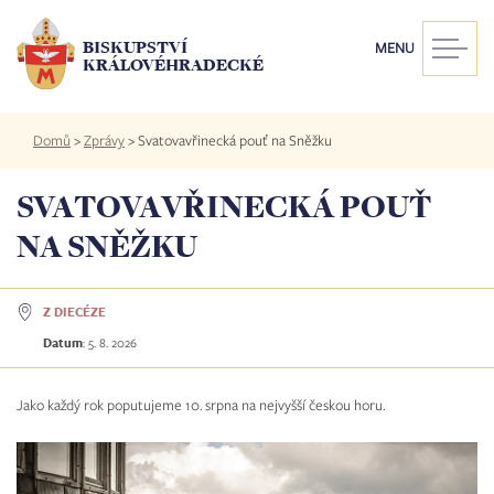
Přejít
k
BISKUPSTVÍ
MENU
hlavnímu
KRÁLOVÉHRADECKÉ
obsahu
Drobečková
Domů
>
Zprávy
>
Svatovavřinecká pouť na Sněžku
navigace
SVATOVAVŘINECKÁ POUŤ
NA SNĚŽKU
Z DIECÉZE
Datum
:
5. 8. 2026
Jako každý rok poputujeme 10. srpna na nejvyšší českou horu.