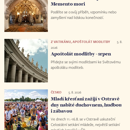
Memento mori
Podělte se o svůj příběh, vzpomínku nebo
zamyšlení nad lidskou konečností.
Z VATIKÁNU, APOŠTOLÁT MODLITBY
5. 8.
2026
Apoštolát modlitby - srpen
Přidejte se svými modlitbami ke Světovému
apoštolátu modliteb.
ČESKO
5. 8. 2026
Mladí křesťani zažijí v Ostravě
dny nabité duchovnem, hudbou
i zábavou
Ve dnech 11.-16.8. se v Ostravě uskuteční
Celostátní setkání mládeže, největší setkání