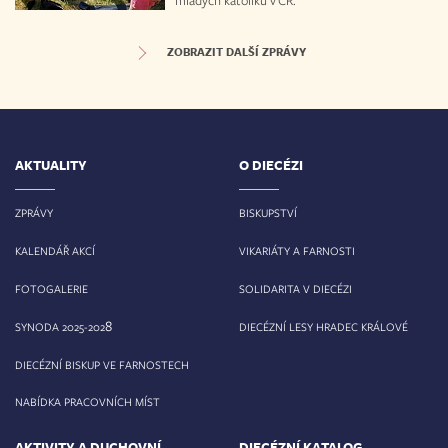
mladých katolíků v ČR.
ZOBRAZIT DALŠÍ ZPRÁVY
AKTUALITY
O DIECÉZI
ZPRÁVY
BISKUPSTVÍ
KALENDÁŘ AKCÍ
VIKARIÁTY A FARNOSTI
FOTOGALERIE
SOLIDARITA V DIECÉZI
8
SYNODA 2025-202
DIECÉZNÍ LESY HRADEC KRÁLOVÉ
DIECÉZNÍ BISKUP VE FARNOSTECH
NABÍDKA PRACOVNÍCH MÍST
AKTIVITY A DUCHOVNÍ
DIECÉZNÍ KATALOG