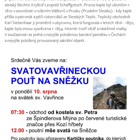
slezský šlechtic Kryštof Leopold Schaffgotsch. Provoz kaple byl ukončen r.
1810 v souvislosti s rušením klášterů v Prusku (Pruském Slezsku) - kdy kaple
přišla o patronát a péči cisterciáků ze Slezských Teplic. Teplický obchodník
Karl Siebenhaar ji proměnil v ubytovnu, která fungovala v letech 1816 - 1850,
kaple byla znovu vysvěcena r. 1854. Interiér tvoří oltář a nástěnné malby.
V současnosti se jedná o nejvýše položenou barokní památku v Čechách
a nejvýše položený provozovaný sakrální objekt.