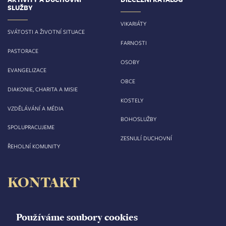
SLUŽBY
VIKARIÁTY
SVÁTOSTI A ŽIVOTNÍ SITUACE
FARNOSTI
PASTORACE
OSOBY
EVANGELIZACE
OBCE
DIAKONIE, CHARITA A MISIE
KOSTELY
VZDĚLÁVÁNÍ A MÉDIA
BOHOSLUŽBY
SPOLUPRACUJEME
ZESNULÍ DUCHOVNÍ
ŘEHOLNÍ KOMUNITY
KONTAKT
Biskupství královéhradecké
Velké náměstí 35/44
Používáme soubory cookies
500 03 Hradec Králové