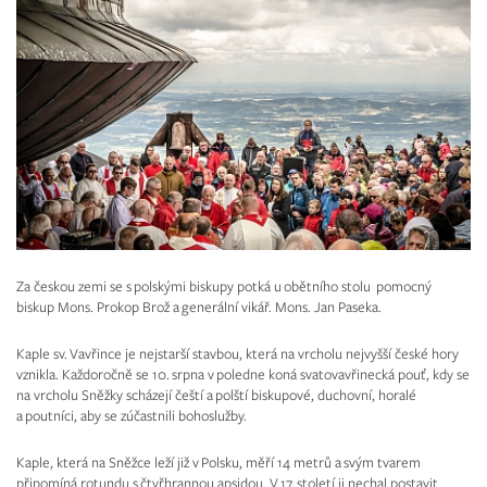
Za českou zemi se s polskými biskupy potká u obětního stolu pomocný
biskup Mons. Prokop Brož a generální vikář. Mons. Jan Paseka.
Kaple sv. Vavřince je nejstarší stavbou, která na vrcholu nejvyšší české hory
vznikla. Každoročně se 10. srpna v poledne koná svatovavřinecká pouť, kdy se
na vrcholu Sněžky scházejí čeští a polští biskupové, duchovní, horalé
a poutníci, aby se zúčastnili bohoslužby.
Kaple, která na Sněžce leží již v Polsku, měří 14 metrů a svým tvarem
připomíná rotundu s čtyřhrannou apsidou. V 17. století ji nechal postavit