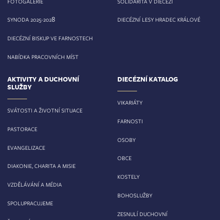
FOTOGALERIE
SOLIDARITA V DIECÉZI
8
SYNODA 2025-202
DIECÉZNÍ LESY HRADEC KRÁLOVÉ
DIECÉZNÍ BISKUP VE FARNOSTECH
NABÍDKA PRACOVNÍCH MÍST
AKTIVITY A DUCHOVNÍ
DIECÉZNÍ KATALOG
SLUŽBY
VIKARIÁTY
SVÁTOSTI A ŽIVOTNÍ SITUACE
FARNOSTI
PASTORACE
OSOBY
EVANGELIZACE
OBCE
DIAKONIE, CHARITA A MISIE
KOSTELY
VZDĚLÁVÁNÍ A MÉDIA
BOHOSLUŽBY
SPOLUPRACUJEME
ZESNULÍ DUCHOVNÍ