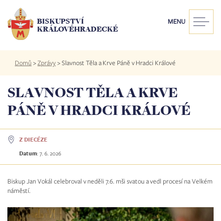
Přejít
k
BISKUPSTVÍ
MENU
hlavnímu
KRÁLOVÉHRADECKÉ
obsahu
Drobečková
Domů
>
Zprávy
>
Slavnost Těla a Krve Páně v Hradci Králové
navigace
SLAVNOST TĚLA A KRVE
PÁNĚ V HRADCI KRÁLOVÉ
Z DIECÉZE
Datum
:
7. 6. 2026
Biskup Jan Vokál celebroval v neděli 7.6. mši svatou a vedl procesí na Velkém
náměstí.