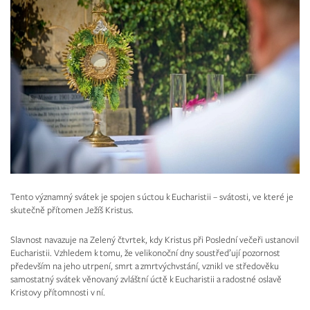
Tento významný svátek je spojen s úctou k Eucharistii – svátosti, ve které je
skutečně přítomen Ježíš Kristus.
Slavnost navazuje na Zelený čtvrtek, kdy Kristus při Poslední večeři ustanovil
Eucharistii. Vzhledem k tomu, že velikonoční dny soustřeďují pozornost
především na jeho utrpení, smrt a zmrtvýchvstání, vznikl ve středověku
samostatný svátek věnovaný zvláštní úctě k Eucharistii a radostné oslavě
Kristovy přítomnosti v ní.