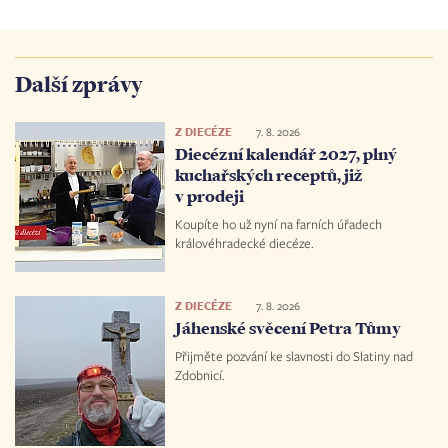
Další zprávy
Z DIECÉZE
7. 8. 2026
Diecézní kalendář 2027, plný
kuchařských receptů, již
v prodeji
Koupíte ho už nyní na farních úřadech
královéhradecké diecéze.
Z DIECÉZE
7. 8. 2026
Jáhenské svěcení Petra Tůmy
Přijměte pozvání ke slavnosti do Slatiny nad
Zdobnicí.