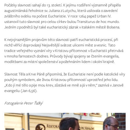
Počátky slavnosti sahají do 13. století. K jejímu rozšíření významně přispěla
augustiniánská řeholnice sv. Juliana z Lutychu, která usilovala o zavedení
zvláštního svátku na počest Eucharistie. V roce 1264 papež Urban IV.
ustanovil tuto slavnost pro celou církev bulou Transiturus de hoc mundo.
Jedním z podnětů byl také eucharistický zázrak v italském městě Bolsena.
K nejvýraznějším projevům této slavnosti patří eucharistická procesí, při
nichž věřící doprovázejí Nejsvětější svátost ulicemi měst a vesnic. Tato
tradice veřejného vyznání víry v Kristovu přítomnost v Eucharistii přetrvává
v mnoha farnostech dodnes. Průvody bývají spojeny se čtením evangelia,
modlitbami za místní společenství a požehnáním lidem i okolní krajině.
Slavnost Těla a Krve Páně připomíná, že Eucharistie není podle katolické víry
pouhým symbolem, ale živou Kristovou přítomností uprostřed jeho lidu.
„Kdo jí mé tělo a pije mou krev, zůstává ve mně a já v něm,“ zaznívá v Janově
evangeliu (Jan 6,56).
Fotogalerie Peter Ťažký