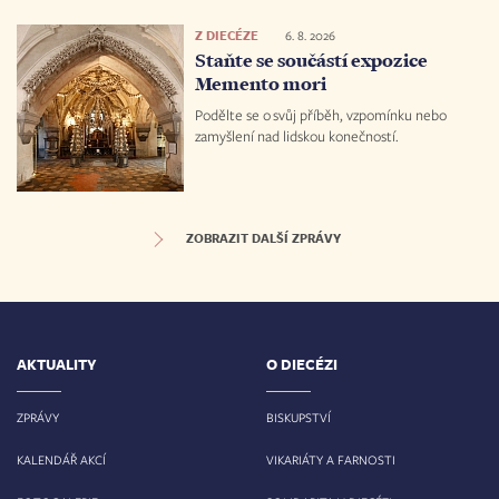
Z DIECÉZE
6. 8. 2026
Staňte se součástí expozice
Memento mori
Podělte se o svůj příběh, vzpomínku nebo
zamyšlení nad lidskou konečností.
ZOBRAZIT DALŠÍ ZPRÁVY
AKTUALITY
O DIECÉZI
ZPRÁVY
BISKUPSTVÍ
KALENDÁŘ AKCÍ
VIKARIÁTY A FARNOSTI