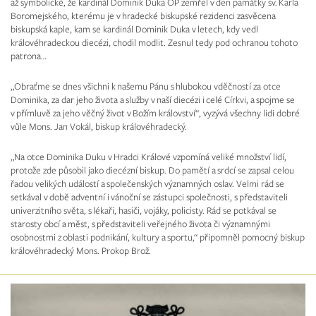
až symbolické, že kardinál Dominik Duka OP zemřel v den památky sv. Karla
Boromejského, kterému je v hradecké biskupské rezidenci zasvěcena
biskupská kaple, kam se kardinál Dominik Duka v letech, kdy vedl
královéhradeckou diecézi, chodil modlit. Zesnul tedy pod ochranou tohoto
patrona…
„Obraťme se dnes všichni k našemu Pánu s hlubokou vděčností za otce
Dominika, za dar jeho života a služby v naší diecézi i celé Církvi, a spojme se
v přímluvě za jeho věčný život v Božím království“, vyzývá všechny lidi dobré
vůle Mons. Jan Vokál, biskup královéhradecký.
„Na otce Dominika Duku v Hradci Králové vzpomíná veliké množství lidí,
protože zde působil jako diecézní biskup. Do pamětí a srdcí se zapsal celou
řadou velikých událostí a společenských významných oslav. Velmi rád se
setkával v době adventní i vánoční se zástupci společnosti, s představiteli
univerzitního světa, s lékaři, hasiči, vojáky, policisty. Rád se potkával se
starosty obcí a měst, s představiteli veřejného života či významnými
osobnostmi z oblasti podnikání, kultury a sportu,“ připomněl pomocný biskup
královéhradecký Mons. Prokop Brož.