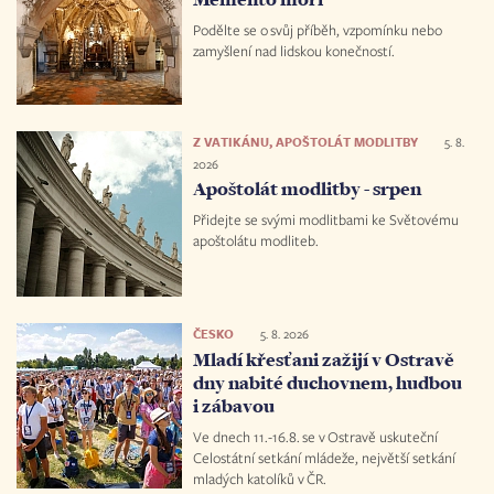
Podělte se o svůj příběh, vzpomínku nebo
zamyšlení nad lidskou konečností.
Z VATIKÁNU, APOŠTOLÁT MODLITBY
5. 8.
2026
Apoštolát modlitby - srpen
Přidejte se svými modlitbami ke Světovému
apoštolátu modliteb.
ČESKO
5. 8. 2026
Mladí křesťani zažijí v Ostravě
dny nabité duchovnem, hudbou
i zábavou
Ve dnech 11.-16.8. se v Ostravě uskuteční
Celostátní setkání mládeže, největší setkání
mladých katolíků v ČR.