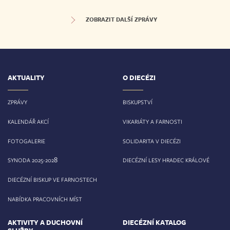
ZOBRAZIT DALŠÍ ZPRÁVY
AKTUALITY
O DIECÉZI
ZPRÁVY
BISKUPSTVÍ
KALENDÁŘ AKCÍ
VIKARIÁTY A FARNOSTI
FOTOGALERIE
SOLIDARITA V DIECÉZI
8
SYNODA 2025-202
DIECÉZNÍ LESY HRADEC KRÁLOVÉ
DIECÉZNÍ BISKUP VE FARNOSTECH
NABÍDKA PRACOVNÍCH MÍST
AKTIVITY A DUCHOVNÍ
DIECÉZNÍ KATALOG