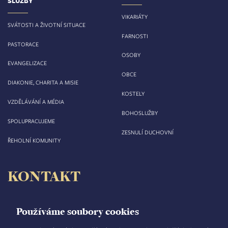
SLUŽBY
VIKARIÁTY
SVÁTOSTI A ŽIVOTNÍ SITUACE
FARNOSTI
PASTORACE
OSOBY
EVANGELIZACE
OBCE
DIAKONIE, CHARITA A MISIE
KOSTELY
VZDĚLÁVÁNÍ A MÉDIA
BOHOSLUŽBY
SPOLUPRACUJEME
ZESNULÍ DUCHOVNÍ
ŘEHOLNÍ KOMUNITY
KONTAKT
Biskupství královéhradecké
Velké náměstí 35/44
Používáme soubory cookies
500 03 Hradec Králové
tel.: +420 495 063 611