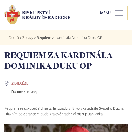
Přejít
k
BISKUPSTVÍ
MENU
hlavnímu
KRÁLOVÉHRADECKÉ
obsahu
Drobečková
Domů
>
Zprávy
>
Requiem za kardinála Dominika Duku OP
navigace
REQUIEM ZA KARDINÁLA
DOMINIKA DUKU OP
Z DIECÉZE
Datum
:
4. 11. 2025
Requiem se uskuteční dnes 4. listopadu v 18.30 v katedrále Svatého Ducha.
Hlavním celebrantem bude královéhradecký biskup Jan Vokál.