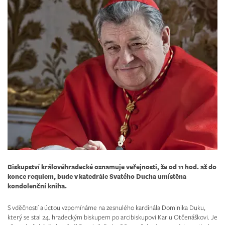
Biskupství královéhradecké oznamuje veřejnosti, že od 11 hod. až do
konce requiem, bude v katedrále Svatého Ducha umístěna
kondolenční kniha.
S vděčností a úctou vzpomínáme na zesnulého kardinála Dominika Duku,
který se stal 24. hradeckým biskupem po arcibiskupovi Karlu Otčenáškovi. Je