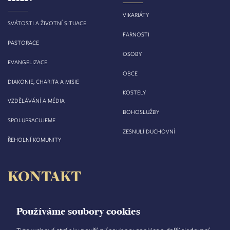
VIKARIÁTY
SVÁTOSTI A ŽIVOTNÍ SITUACE
FARNOSTI
PASTORACE
OSOBY
EVANGELIZACE
OBCE
DIAKONIE, CHARITA A MISIE
KOSTELY
VZDĚLÁVÁNÍ A MÉDIA
BOHOSLUŽBY
SPOLUPRACUJEME
ZESNULÍ DUCHOVNÍ
ŘEHOLNÍ KOMUNITY
KONTAKT
Biskupství královéhradecké
Velké náměstí 35/44
Používáme soubory cookies
500 03 Hradec Králové
tel.: +420 495 063 611