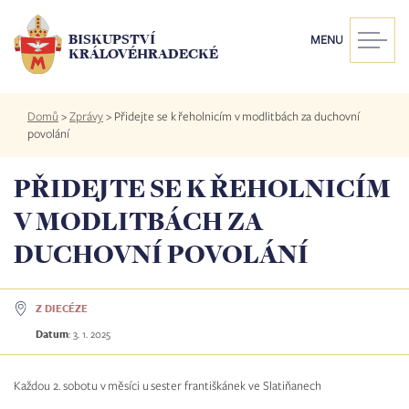
Přejít
k
BISKUPSTVÍ
MENU
hlavnímu
KRÁLOVÉHRADECKÉ
obsahu
Drobečková
Domů
>
Zprávy
>
Přidejte se k řeholnicím v modlitbách za duchovní
navigace
povolání
PŘIDEJTE SE K ŘEHOLNICÍM
V MODLITBÁCH ZA
DUCHOVNÍ POVOLÁNÍ
Z DIECÉZE
Datum
:
3. 1. 2025
Každou 2. sobotu v měsíci u sester františkánek ve Slatiňanech