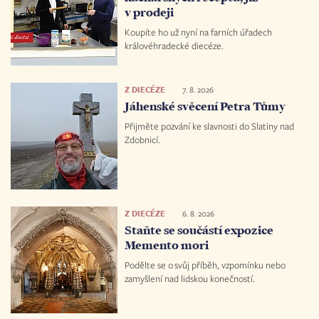
v prodeji
Koupíte ho už nyní na farních úřadech
královéhradecké diecéze.
Z DIECÉZE
7. 8. 2026
Jáhenské svěcení Petra Tůmy
Přijměte pozvání ke slavnosti do Slatiny nad
Zdobnicí.
Z DIECÉZE
6. 8. 2026
Staňte se součástí expozice
Memento mori
Podělte se o svůj příběh, vzpomínku nebo
zamyšlení nad lidskou konečností.