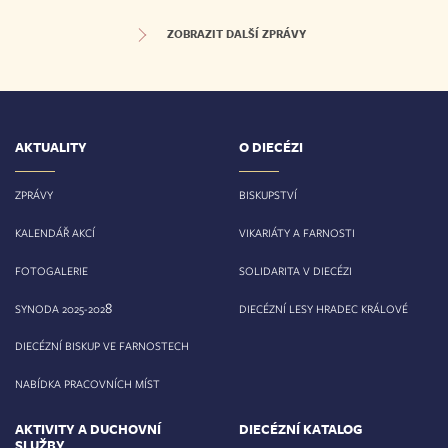
ZOBRAZIT DALŠÍ ZPRÁVY
AKTUALITY
O DIECÉZI
ZPRÁVY
BISKUPSTVÍ
KALENDÁŘ AKCÍ
VIKARIÁTY A FARNOSTI
FOTOGALERIE
SOLIDARITA V DIECÉZI
8
SYNODA 2025-202
DIECÉZNÍ LESY HRADEC KRÁLOVÉ
DIECÉZNÍ BISKUP VE FARNOSTECH
NABÍDKA PRACOVNÍCH MÍST
AKTIVITY A DUCHOVNÍ
DIECÉZNÍ KATALOG
SLUŽBY