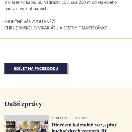
V klášterní kapli, ul. Nádražní 153, cca 250 m od vlakového
nádraží ve Slatiňanech.
SRDEČNĚ VÁS ZVOU KNĚŽÍ
CHRUDIMSKÉHO VIKARIÁTU A SESTRY FRANTIŠKÁNKY.
SDÍLET NA FACEBOOKU
Další zprávy
Z DIECÉZE
7. 8. 2026
Diecézní kalendář 2027, plný
kuchařských receptů, již