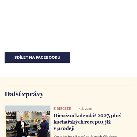
SDÍLET NA FACEBOOKU
Další zprávy
Z DIECÉZE
7. 8. 2026
Diecézní kalendář 2027, plný
kuchařských receptů, již
v prodeji
Koupíte ho už nyní na farních úřadech