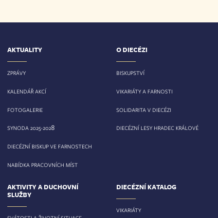
AKTUALITY
O DIECÉZI
ZPRÁVY
BISKUPSTVÍ
KALENDÁŘ AKCÍ
VIKARIÁTY A FARNOSTI
FOTOGALERIE
SOLIDARITA V DIECÉZI
8
SYNODA 2025-202
DIECÉZNÍ LESY HRADEC KRÁLOVÉ
DIECÉZNÍ BISKUP VE FARNOSTECH
NABÍDKA PRACOVNÍCH MÍST
AKTIVITY A DUCHOVNÍ
DIECÉZNÍ KATALOG
SLUŽBY
VIKARIÁTY
SVÁTOSTI A ŽIVOTNÍ SITUACE