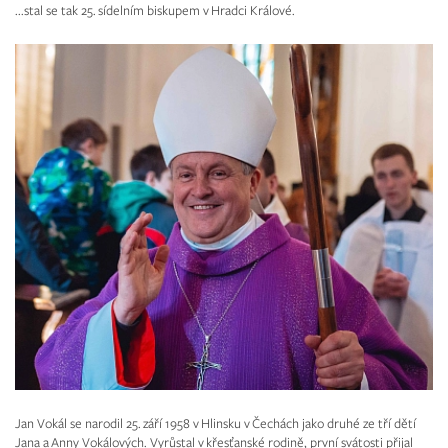
...stal se tak 25. sídelním biskupem v Hradci Králové.
Jan Vokál se narodil 25. září 1958 v Hlinsku v Čechách jako druhé ze tří dětí
Jana a Anny Vokálových. Vyrůstal v křesťanské rodině, první svátosti přijal