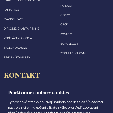
FARNOSTI
PASTORACE
OSOBY
EVANGELIZACE
OBCE
DIAKONIE, CHARITA A MISIE
KOSTELY
VZDĚLÁVÁNÍ A MÉDIA
BOHOSLUŽBY
SPOLUPRACUJEME
ZESNULÍ DUCHOVNÍ
ŘEHOLNÍ KOMUNITY
KONTAKT
Biskupství královéhradecké
Velké náměstí 35/44
Používáme soubory cookies
500 03 Hradec Králové
tel.: +420 495 063 611
Tyto webové stránky používají soubory cookies a další sledovací
nástroje s cílem vylepšení uživatelského prostředí, zobrazení
IČO: 00 44 51 34
přizpůsobeného obsahu a reklam, analýzy návštěvnosti