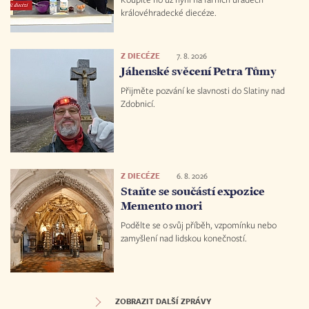
královéhradecké diecéze.
Z DIECÉZE
7. 8. 2026
Jáhenské svěcení Petra Tůmy
Přijměte pozvání ke slavnosti do Slatiny nad
Zdobnicí.
Z DIECÉZE
6. 8. 2026
Staňte se součástí expozice
Memento mori
Podělte se o svůj příběh, vzpomínku nebo
zamyšlení nad lidskou konečností.
ZOBRAZIT DALŠÍ ZPRÁVY