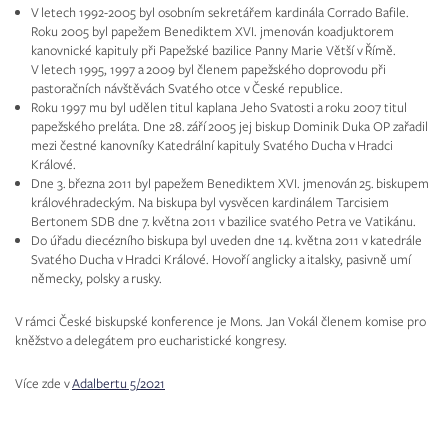
V letech 1992-2005 byl osobním sekretářem kardinála Corrado Bafile.
Roku 2005 byl papežem Benediktem XVI. jmenován koadjuktorem
kanovnické kapituly při Papežské bazilice Panny Marie Větší v Římě.
V letech 1995, 1997 a 2009 byl členem papežského doprovodu při
pastoračních návštěvách Svatého otce v České republice.
Roku 1997 mu byl udělen titul kaplana Jeho Svatosti a roku 2007 titul
papežského preláta. Dne 28. září 2005 jej biskup Dominik Duka OP zařadil
mezi čestné kanovníky Katedrální kapituly Svatého Ducha v Hradci
Králové.
Dne 3. března 2011 byl papežem Benediktem XVI. jmenován 25. biskupem
královéhradeckým. Na biskupa byl vysvěcen kardinálem Tarcisiem
Bertonem SDB dne 7. května 2011 v bazilice svatého Petra ve Vatikánu.
Do úřadu diecézního biskupa byl uveden dne 14. května 2011 v katedrále
Svatého Ducha v Hradci Králové. Hovoří anglicky a italsky, pasivně umí
německy, polsky a rusky.
V rámci České biskupské konference je Mons. Jan Vokál členem komise pro
kněžstvo a delegátem pro eucharistické kongresy.
Více zde v
Adalbertu 5/2021