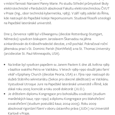
v místní farnosti Narození Panny Marie. Po studiu Střední průmyslové školy
elektrotechnické v Pardubicích absolvoval Fakultu elektrotechnickou ČVUT
v Praze (Ing., obor technická kybernetika, 1983). V září 1983 odešel do Říma,
kde nastoupil do Papežské koleje Nepomucenum. Studoval filosofii a teologii
na Papežské lateránské univerzitě.
Dne 5. července 1988 byl v Ellwangenu (diecéze Rottenburg-Stuttgart,
Německo) vysvěcen biskupem Jaroslavem Škarvadou na jáhna
a inkardinován do Královéhradecké diecéze, z níž pochází. Pokračoval roční
jáhenskou praxí v St. Dominic Parish (Northfield) a na St. Thomas University
(arcidiecéze St. Paul-Minneapolis, USA).
Na kněze byl vysvěcen papežem sv. Janem Pavlem II. dne 28. května 1989
v bazilice svatého Petra ve Vatikánu. V letech 1989-1990 sloužil jako farní
vikář v Epiphany Church (diecéze Peoria, USA) a 1. října 1991 nastoupil do
služeb Státního sekretariátu (Sekce pro obecné záležitosti) ve Vatikánu.
Vystudoval Utroque Jure na Papežské lateránské univerzitě v Římě, kde
získal roku 2005 licenciát a roku 2008 doktorát (JU.D.).
Je držitelem diplomu Kongregace pro bohoslužbu a svátosti (studium
manželských kauz; 1991-1992) a diplomu Kongregace pro blahořečení
a svatořečení (studium postulátů kauz; 2004-2005). Roku 2009
absolvoval rigorózní řízení v oboru ústavního práva (JUDr.) na Univerzitě
Karlově v Praze.