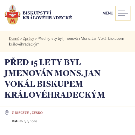
Přejít
k
BISKUPSTVÍ
MENU
hlavnímu
KRÁLOVÉHRADECKÉ
obsahu
Drobečková
Domů
>
Zprávy
>
Před 15 lety byl jmenován Mons. Jan Vokál biskupem
navigace
královéhradeckým
PŘED 15 LETY BYL
JMENOVÁN MONS. JAN
VOKÁL BISKUPEM
KRÁLOVÉHRADECKÝM
Z DIECÉZE , ČESKO
Datum
:
3. 3. 2026