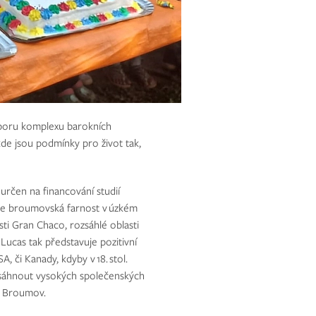
boru komplexu barokních
kde jsou podmínky pro život tak,
rčen na financování studií
 je broumovská farnost v úzkém
asti Gran Chaco, rozsáhlé oblasti
Lucas tak představuje pozitivní
A, či Kanady, kdyby v 18. stol.
osáhnout vysokých společenských
KF Broumov.