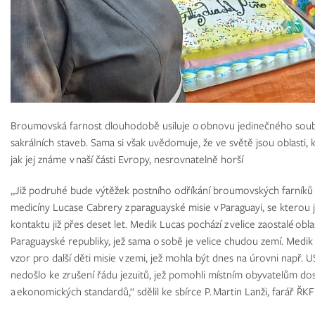
Broumovská farnost dlouhodobě usiluje o obnovu jedinečného sou
sakrálních staveb. Sama si však uvědomuje, že ve světě jsou oblasti, 
jak jej známe v naší části Evropy, nesrovnatelně horší
„Již podruhé bude výtěžek postního odříkání broumovských farníků u
medicíny Lucase Cabrery z paraguayské misie v Paraguayi, se kterou
kontaktu již přes deset let. Medik Lucas pochází z velice zaostalé obl
Paraguayské republiky, jež sama o sobě je velice chudou zemí. Medik 
vzor pro další děti misie v zemi, jež mohla být dnes na úrovni např. US
nedošlo ke zrušení řádu jezuitů, jež pomohli místním obyvatelům d
a ekonomických standardů,“ sdělil ke sbírce P. Martin Lanži, farář Ř