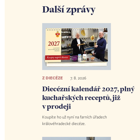
Další zprávy
Z DIECÉZE
7. 8. 2026
Diecézní kalendář 2027, plný
kuchařských receptů, již
v prodeji
Koupíte ho už nyní na farních úřadech
královéhradecké diecéze.