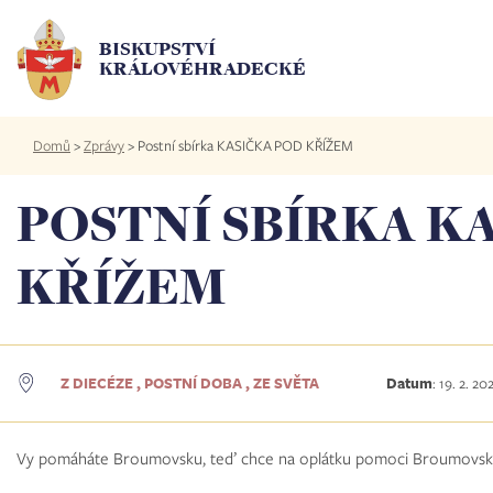
Přejít
k
BISKUPSTVÍ
hlavnímu
KRÁLOVÉHRADECKÉ
obsahu
Drobečková
Domů
>
Zprávy
>
Postní sbírka KASIČKA POD KŘÍŽEM
navigace
POSTNÍ SBÍRKA K
KŘÍŽEM
Z DIECÉZE , POSTNÍ DOBA , ZE SVĚTA
Datum
:
19. 2. 20
Vy pomáháte Broumovsku, teď chce na oplátku pomoci Broumovsk